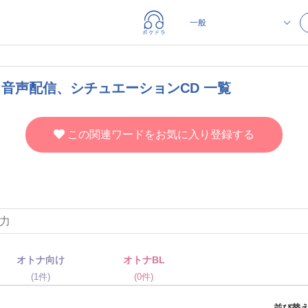
、音声配信、シチュエーションCD 一覧
この関連ワードをお気に入り登録する
オトナ向け
オトナBL
(1件)
(0件)
並び替