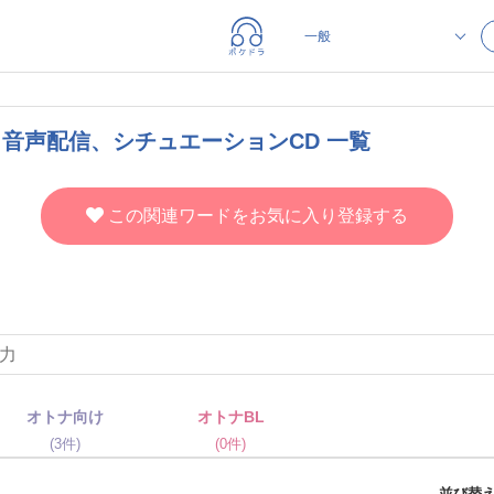
、音声配信、シチュエーションCD 一覧
この関連ワードをお気に入り登録する
オトナ向け
オトナBL
(3件)
(0件)
並び替