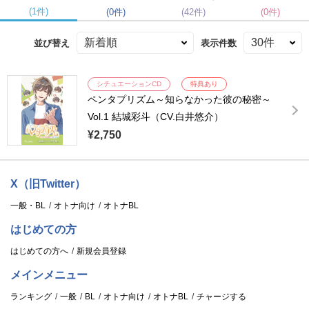
(1件)
(0件)
(42件)
(0件)
並び替え
表示件数
シチュエーションCD
特典あり
ペンタプリズム～知らなかった彼の秘密～
Vol.1 結城彩斗（CV.白井悠介）
¥2,750
X（旧Twitter）
一般・BL
オトナ向け
オトナBL
はじめての方
はじめての方へ
新規会員登録
メインメニュー
ランキング
一般
BL
オトナ向け
オトナBL
チャージする