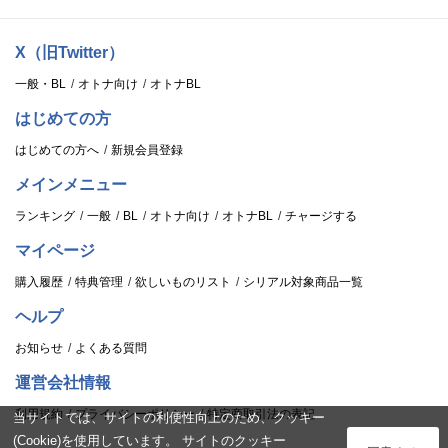
X（旧Twitter）
一般・BL
オトナ向け
オトナBL
はじめての方
はじめての方へ
新規会員登録
メインメニュー
ランキング
一般
BL
オトナ向け
オトナBL
チャージする
マイページ
購入履歴
特典管理
欲しいものリスト
シリアル対象商品一覧
ヘルプ
お知らせ
よくある質問
運営会社情報
利用規約
プライバシーポリシー
特定商取引法の表記
当サイトでは、サイトの利便性向上のため、クッキー
(Cookie)を使用しています。 サイトのクッキー
ログイン