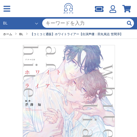
ホーム
BL
【コミコミ通販】ホワイトライアー【出演声優：田丸篤志 笠間淳】