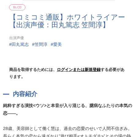
BLCD
【コミコミ通販】ホワイトライアー
【出演声優：田丸篤志 笠間淳】
出演声優
田丸篤志
笠間淳
愛美
商品を取得するためには、
ログインまたは新規登録
する必要があ
ります。
内容紹介
純粋すぎる演技<ウソ>と本音が入り混じる、臆病なふたりの本気の
恋――。
28歳、美容師として働く慧は、過去の恋愛のせいで人間不信ぎみ。
長らく本気の恋から遠ざかり”遊び相手<オトモダチ>”とその場の熱