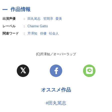
21歳。ファッションモデル・女優。大河のことが好き。
作品情報
出演声優
：
田丸篤志
笠間淳
愛美
レーベル
：
Charme Gatto
関連ワード
：
芹澤知
俳優
社会人
(C)芹澤知／オーバーラップ
オススメ作品
#田丸篤志