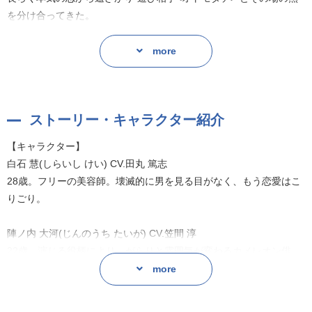
を分け合ってきた。
ある日、仕事で超人気俳優・大河を担当することに。
more
不愛想に見えた大河だったが、カットが終わると人懐っこく豹変し
て――?
ストーリー・キャラクター紹介
「慧の匂い、落ち着く」
急に近づく距離感、熱っぽく呼ばれた名前。流されるまま関係を持
【キャラクター】
ってしまう。
白石 慧(しらいし けい) CV.田丸 篤志
28歳。フリーの美容師。壊滅的に男を見る目がなく、もう恋愛はこ
これまでの”オトモダチ”とは違う
りごり。
大事そうに見つめる視線も触り方も、芝居だったとしたらタチが悪
い。
陣ノ内 大河(じんのうち たいが) CV.笠間 淳
22歳。演じる役柄により、がらりと雰囲気が変わるカメレオン俳
そう思うのに、知ってしまった体温は簡単に手放せるものではなく
優。
more
て……
水川 リリア(みずかわ りりあ) CV.愛美
原作:芹澤知(オーバーラップ/リキューレコミックス)