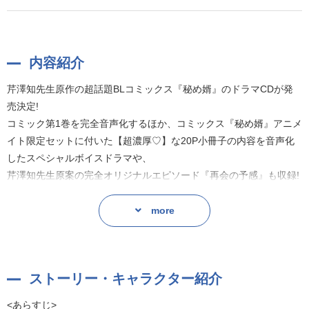
内容紹介
芹澤知先生原作の超話題BLコミックス『秘め婿』のドラマCDが発
売決定!
コミック第1巻を完全音声化するほか、コミックス『秘め婿』アニメ
イト限定セットに付いた【超濃厚♡】な20P小冊子の内容を音声化
したスペシャルボイスドラマや、
芹澤知先生原案の完全オリジナルエピソード『再会の予感』も収録!
more
ストーリー・キャラクター紹介
<あらすじ>