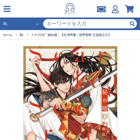
ホーム
BL
ドラマCD「秘め婿」【出演声優：前野智昭 立花慎之介】