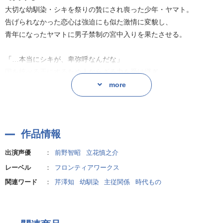
大切な幼馴染・シキを祭りの贄にされ喪った少年・ヤマト。
告げられなかった恋心は強迫にも似た激情に変貌し、
青年になったヤマトに男子禁制の宮中入りを果たさせる。
「…本当にシキが、卑弥呼なんだな」
国を統べる王にするため人ならざる力を受け継ぎ、
シキは生かされていたのだった。
more
今度こそ、そばでお前を守りぬく。
そうしてヤマトは想いを殺し、従者として添い遂げることを誓うが
作品情報
ー…?
出演声優
：
前野智昭
立花慎之介
宮中の秘め事――それは女王・卑弥呼が〝男“であること。
レーベル
：
フロンティアワークス
大人気古代ファンタジー・ボーイズラブ、配信で登場!!
関連ワード
：
芹澤知
幼馴染
主従関係
時代もの
<キャスト>
ヤマト(CV:前野智昭)、シキ(CV:立花慎之介)ほか