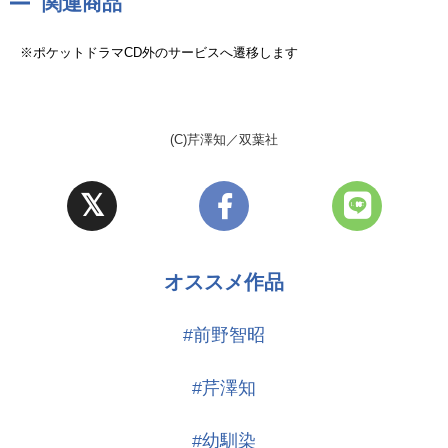
関連商品
※ポケットドラマCD外のサービスへ遷移します
(C)芹澤知／双葉社
オススメ作品
#前野智昭
#芹澤知
#幼馴染