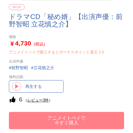
BLCD
ドラマCD「秘め婿」【出演声優：前
野智昭 立花慎之介】
価格
4,730
(税込)
アニメイトペイで購入するとボーナスポイント還元:1％
出演声優
前野智昭
立花慎之介
無料試聴
再生する
6
（
レビュー3件
）
アニメイトペイで
今すぐ購入