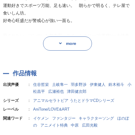
まったりとした昼の動物ライフと、夜のJAZZYな雰囲気の中、全力
運動好きでスポーツ万能、足も速い。 朗らかで明るく、テレ屋で
で癒やしを届ける2層の物語に酔いしれてください!
食いしん坊。
好奇心旺盛だが警戒心が強い一面も。
【ストーリー】
ヒノキが突然、アニマルセラトピアの施設を出て3日が経った。
愛されたい ツンデレな努力家 スイートオリーブ(黒猫)cv.土岐隼
ヒノキが人間の姿を保てるのは4日間のみという条件の中、帰ってく
一
more
る様子もあてもないためゆずはヒノキの行方が心配でたまらない。
人間に世界に誰よりもあこがれて運命のパートナーを待ちわびる努
しかし、ゆずの必死さをよそに他のメンバーは特にヒノキを気にす
力家。
る様子を見せない。
ツンデレだがとにかく真面目。 実は面倒見がよく、人懐こく、甘
ゆずは彼らの冷たい態度に悲しみを覚えるが、実は管理人やジンジ
作品情報
えん坊な一面も。
ャーも彼らなりの手段でヒノキの行方を捜していた……。
そんななか、ユニット曲初披露の日が迫る。
出演声優
：
住谷哲栄
土岐隼一
羽多野渉
伊東健人
鈴木裕斗
小
キレたら危険 パリピアニキ ジンジャー(キバタン)cv.羽多野渉
松昌平
広瀬裕也
津田健次郎
陽気で明るくお喋り。 ボディタッチも過剰で楽しいことを求めて生
ステージでは、ユニット曲を披露♪
シリーズ
：
アニマルセラトピア うたとドラマCDシリーズ
きている。
レーベル
：
AniTone/LOVE&ART
沸点は意外と低いが気さくなアニキ肌。 施設では一番の古株。
【キャラクター原案】
関連ワード
：
イケメン
ファンタジー
キャラクターソング
ほのぼ
中原
の
アニメイト特典
中原
広田光毅
ギャップのTOP 一途な天才 ヒノキ(フェレット)cv.伊東健人
【企画・原作】
思慮深く落ち着いているが熱いハートの持ち主。 妥協知らずで気ま