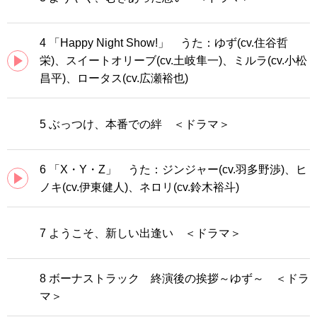
4 「Happy Night Show!」 うた：ゆず(cv.住谷哲
栄)、スイートオリーブ(cv.土岐隼一)、ミルラ(cv.小松
昌平)、ロータス(cv.広瀬裕也)
5 ぶっつけ、本番での絆 ＜ドラマ＞
6 「X・Y・Z」 うた：ジンジャー(cv.羽多野渉)、ヒ
ノキ(cv.伊東健人)、ネロリ(cv.鈴木裕斗)
7 ようこそ、新しい出逢い ＜ドラマ＞
8 ボーナストラック 終演後の挨拶～ゆず～ ＜ドラ
マ＞