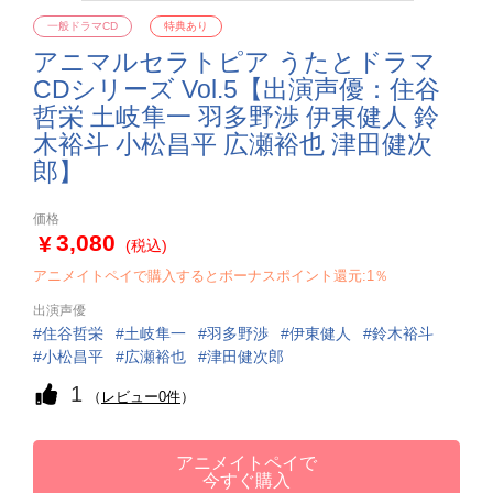
一般ドラマCD
特典あり
アニマルセラトピア うたとドラマ
CDシリーズ Vol.5【出演声優：住谷
哲栄 土岐隼一 羽多野渉 伊東健人 鈴
木裕斗 小松昌平 広瀬裕也 津田健次
郎】
価格
3,080
(税込)
アニメイトペイで購入するとボーナスポイント還元:1％
出演声優
住谷哲栄
土岐隼一
羽多野渉
伊東健人
鈴木裕斗
小松昌平
広瀬裕也
津田健次郎
1
（
レビュー0件
）
アニメイトペイで
今すぐ購入