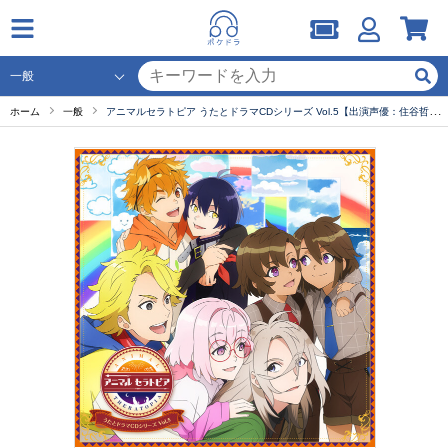
ホーム
一般
アニマルセラトピア うたとドラマCDシリーズ Vol.5【出演声優：住谷哲栄 土岐隼一 羽多野渉 伊東健人 鈴木裕斗 小松昌平 広瀬裕也 津田健次郎】