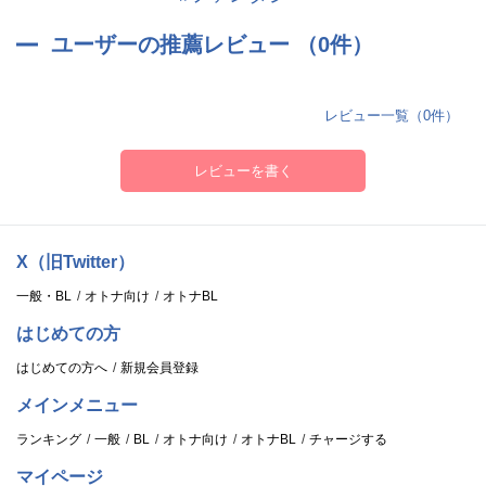
瀬裕也
ユーザーの推薦レビュー （0件）
優しく知的で落ち着いていて、施設の中で一番頭がいい。
何事にも無頓着であるが兄に依存しており毒舌な一面も。 思い通り
にならない物事や泥くさいことが嫌い。
レビュー一覧（0件）
魔法使い…? 管理人 cv.津田健次郎
レビューを書く
管理人と書いて“すが りひと”と読むアニマルセラトピアの管理人。
皆が最愛のパートナーと暮らせる街づくりを目指し、保護した動物
たちのパートナー探しを実現すべく施設を運営している。
X（旧Twitter）
人も動物も癒されて欲しいという願いから、街で疲れた人を見つけ
ては夜のアニマルセラトピアへの招待状を届けている。
一般・BL
オトナ向け
オトナBL
はじめての方
はじめての方へ
新規会員登録
メインメニュー
ランキング
一般
BL
オトナ向け
オトナBL
チャージする
マイページ