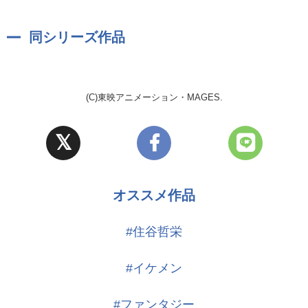
東映アニメーション
まだが一途。
【シナリオ】
警戒心が強すぎるのにおっちょこちょいでよく迷子になる。 なかな
同シリーズ作品
広田光毅
か他人を信用しない。
自分ワールド全開 水中の天使 ネロリ(ウーパールーパー)cv.鈴木
(C)東映アニメーション・MAGES.
裕斗
温厚で喧嘩を好まず、自分だけの世界にトリップしていることが多
いので何を考えているかわからないことも。
天然すぎて爆弾発言しがちだが、病弱なので具合が悪い人に対して
の気配りができる。
オススメ作品
凸凹共依存 自信家セレブ ミルラ(ピグミーマーモセット兄)cv.小
松昌平
#住谷哲栄
自信家で男らしく、口がうまい天才肌。 プライドが高く、言い回し
は詩的。
#イケメン
世界はすべてオレのもの精神で他人と争うことすらしない。
#ファンタジー
凸凹共依存 知的セレブ ロータス(ピグミーマーモセット弟)cv.広