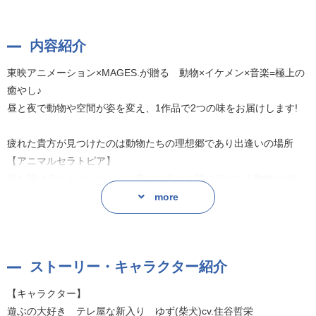
内容紹介
東映アニメーション×MAGES.が贈る 動物×イケメン×音楽=極上の
癒やし♪
昼と夜で動物や空間が姿を変え、1作品で2つの味をお届けします!
疲れた貴方が見つけたのは動物たちの理想郷であり出逢いの場所
【アニマルセラトピア】
扉を開けるとそこには…… 夜になると人間の姿になる動物の“彼
ら”が……!
more
人間と生活を共にすることを夢にみて、運命のパートナーを待ち望
んでいるのだった。
施設では夜な夜な“日常生活に疲れた人々”と共に“秘密の癒やしの時
ストーリー・キャラクター紹介
間”が繰り広げられる。
管理人に拾われた新入りの柴犬ゆずは、人間との生活にずっと恋焦
【キャラクター】
がれている黒猫スイートオリーブに出会う。
遊ぶの大好き テレ屋な新入り ゆず(柴犬)cv.住谷哲栄