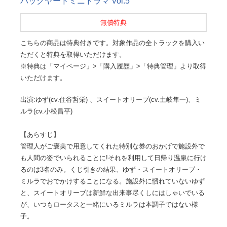
バックヤードミニドラマ Vol.5
無償特典
こちらの商品は特典付きです。対象作品の全トラックを購入い
ただくと特典を取得いただけます。
※特典は「マイページ」>「購入履歴」>「特典管理」より取得
いただけます。
出演:ゆず(cv.住谷哲栄) 、スイートオリーブ(cv.土岐隼一)、ミ
ルラ(cv.小松昌平)
【あらすじ】
管理人がご褒美で用意してくれた特別な券のおかげで施設外で
も人間の姿でいられることに!それを利用して日帰り温泉に行け
るのは3名のみ。くじ引きの結果、ゆず・スイートオリーブ・
ミルラでおでかけすることになる。施設外に慣れていないゆず
と、スイートオリーブは新鮮な出来事尽くしにはしゃいでいる
が、いつもロータスと一緒にいるミルラは本調子ではない様
子。