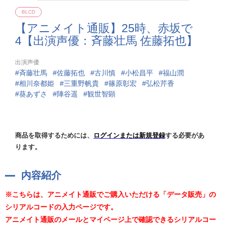
BLCD
【アニメイト通販】25時、赤坂で
4【出演声優：斉藤壮馬 佐藤拓也】
出演声優
斉藤壮馬
佐藤拓也
古川慎
小松昌平
福山潤
相川奈都姫
三重野帆貴
篠原彰宏
弘松芹香
葵あずさ
陣谷遥
観世智顕
商品を取得するためには、
ログインまたは新規登録
する必要があ
ります。
内容紹介
※こちらは、アニメイト通販でご購入いただける「データ販売」の
シリアルコードの入力ページです。
アニメイト通販のメールとマイページ上で確認できるシリアルコー