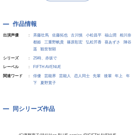
羽山麻水 CV:佐藤拓也
<【コミックス特装版小冊子「してほしいこと」】と【ミニエピソー
端正なルックスと確かな演技力をもつ、モデル出身の超人気俳優。
ド】を音声化した特典ドラマ付き!>
大学時代からずっと好きだった白崎と『昼のゆめ』で再会し、結ば
作品情報
れた。
今は、とある作品への出演について悩んでいる。
原作:夏野寛子
出演声優
：
斉藤壮馬
佐藤拓也
古川慎
小松昌平
福山潤
相川奈
都姫
三重野帆貴
篠原彰宏
弘松芹香
葵あずさ
陣谷
【キャスト】
遥
観世智顕
白崎由岐:斉藤壮馬
シリーズ
：
25時、赤坂で
羽山麻水:佐藤拓也
レーベル
：
FIFTH AVENUE
山瀬一真:古川慎
関連ワード
：
俳優
芸能界
芸能人
恋人同士
先輩
後輩
年上
年
佐久間はじめ:小松昌平
下
夏野寛子
三原望:福山潤
明野:相川奈都姫
麻水の母:三重野帆貴
麻水の父:篠原彰宏
同シリーズ作品
麻水の姉:弘松芹香
羽山紗代:葵あずさ
由岐の父:陣谷遥