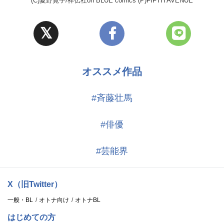
(C)夏野寛子/祥伝社on BLUE comics (P)FIFTH AVENUE
白崎慶:観世智顕
オススメ作品
#斉藤壮馬
#俳優
#芸能界
X（旧Twitter）
一般・BL
オトナ向け
オトナBL
はじめての方