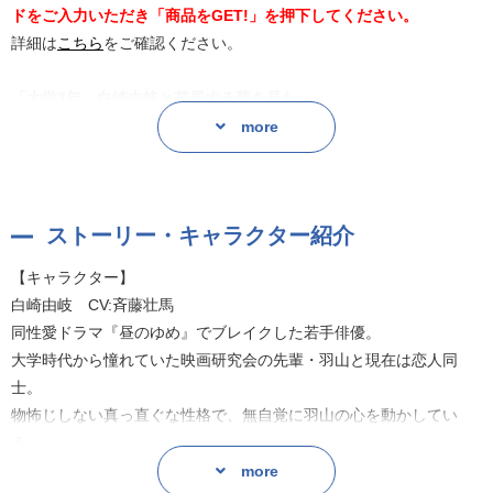
ドをご入力いただき「商品をGET!」を押下してください。
詳細は
こちら
をご確認ください。
「大学3年。白崎由岐と芝居する夢を見た」
超人気俳優×若手俳優
more
羽山麻水と白崎由岐は大学の映研メンバーの結婚式出席のために帰
省することにした。
ストーリー・キャラクター紹介
久しぶりの実家が居心地悪い羽山は、ふと白崎との出会いを思い出
す。
【キャラクター】
――地元大学の映研で羽山が3年生の時、1年生の白崎は入部してき
白崎由岐 CV:斉藤壮馬
た。
同性愛ドラマ『昼のゆめ』でブレイクした若手俳優。
卒業までに話したのは一度きり。
大学時代から憧れていた映画研究会の先輩・羽山と現在は恋人同
しかしその間、2人はお互いの演じる姿を見つめ続けていて――。
士。
物怖じしない真っ直ぐな性格で、無自覚に羽山の心を動かしてい
山瀬&佐久間の意外な一夜を描いた番外編「幕間の2人」も収録の第
る。
4巻!
more