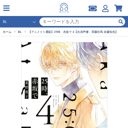
ホーム
BL
【アニメイト通販】25時、赤坂で 4【出演声優：斉藤壮馬 佐藤拓也】