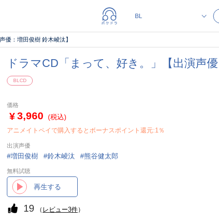
声優：増田俊樹 鈴木崚汰】
ドラマCD「まって、好き。」【出演声優
BLCD
価格
3,960
(税込)
アニメイトペイで購入するとボーナスポイント還元:1％
出演声優
増田俊樹
鈴木崚汰
熊谷健太郎
無料試聴
再生する
19
（
レビュー3件
）