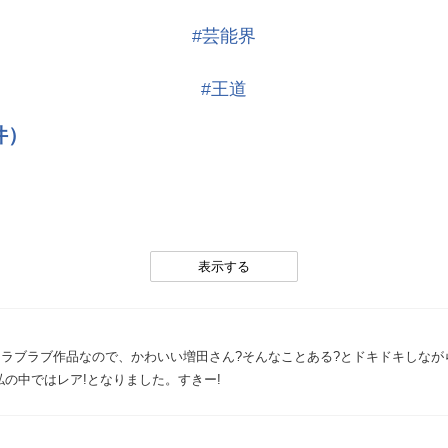
#芸能界
#王道
件）
。
表示する
ラブラブ作品なので、かわいい増田さん?そんなことある?とドキドキしなが
の中ではレア!となりました。すきー!