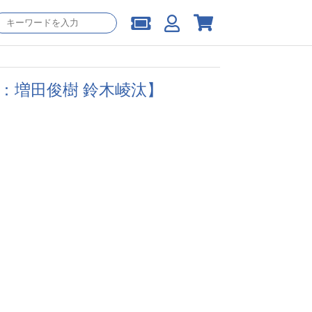
：増田俊樹 鈴木崚汰】