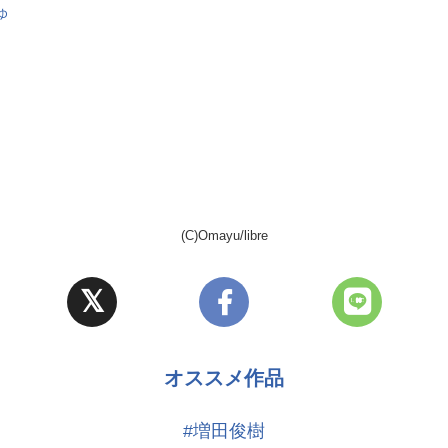
ゆ
(C)Omayu/libre
オススメ作品
#増田俊樹