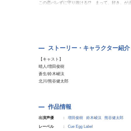
この恋バレずに守り抜ける!? まって、好き。が
原作:おまゆ
ストーリー・キャラクター紹介
【キャスト】
晴人/増田俊樹
蒼生/鈴木崚汰
北川/熊谷健太郎
作品情報
出演声優
：
増田俊樹
鈴木崚汰
熊谷健太郎
レーベル
：
Cue Egg Label