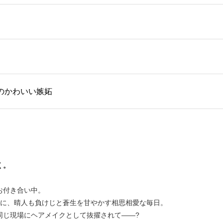
彼氏のかわいい嫉妬
く。
お付き合い中。
りに、晴人も負けじと蒼生を甘やかす相思相愛な毎日。
同じ現場にヘアメイクとして抜擢されて――?