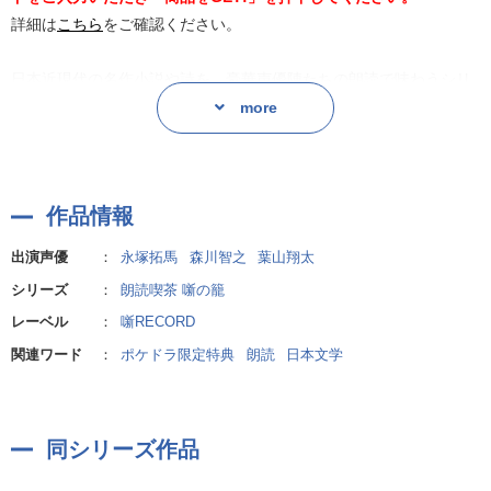
詳細は
こちら
をご確認ください。
日本近現代の名作小説や詩を、豪華声優陣たちの朗読で味わうシリ
ーズ朗読用に書き下ろされたオリジナルあらすじ台本。
more
花を添えるのは、人気・実力を兼ね備える、ベテランから新進気鋭
の若手まで、バラエティに富んだ豪華声優陣!
永塚拓馬による「あらくれ/徳田秋声」森川智之による「詩集「永訣
作品情報
の朝」/宮沢賢治・高村光太郎」葉山翔太による「金色夜叉/尾崎紅
葉」の3編を収録
出演声優
：
永塚拓馬
森川智之
葉山翔太
シリーズ
：
朗読喫茶 噺の籠
レーベル
：
噺RECORD
関連ワード
：
ポケドラ限定特典
朗読
日本文学
同シリーズ作品