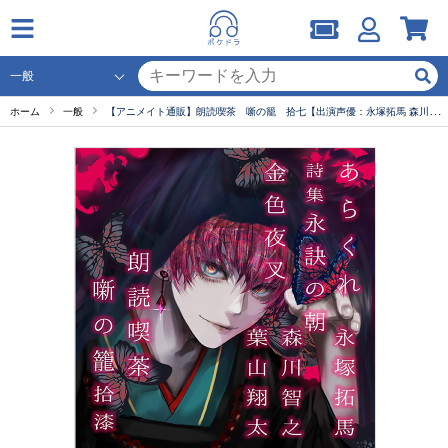
ホーム
一般
【アニメイト通販】朗読喫茶 噺の籠 拾七【出演声優：永塚拓馬 森川智之 葉山翔太】