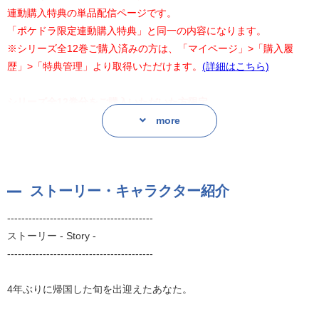
連動購入特典の単品配信ページです。
「ポケドラ限定連動購入特典」と同一の内容になります。
※シリーズ全12巻ご購入済みの方は、「マイページ」>「購入履
歴」>「特典管理」より取得いただけます。
(詳細はこちら)
シリーズ全12巻分をご購入いただいた方限定
旬役 <平井達矢>さんの
more
サイン色紙を抽選で1名様にプレゼント!
エントリーはこちらをクリック!!
ストーリー・キャラクター紹介
※応募期間:2026年4月30日23:59まで
-----------------------------------------
!! こちらは【全年齢版】ですのでご購入の際はご注意ください !!
ストーリー - Story -
【全年齢版】は【18歳以上推奨シーン】トラックを抜いたものにな
-----------------------------------------
ります。
作品に直接的な性的表現はございませんが、それらを示唆する間接
4年ぶりに帰国した旬を出迎えたあなた。
的な用語や表現が一部ございます。