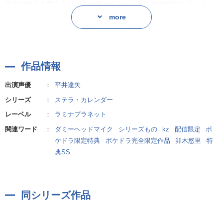
家族で食卓を囲み久しぶりの再会を祝った夜、旬の部屋を訪れる
-----------------------------------------
と、彼は星を見ていた。
more
イントロダクション - Introduction -
一緒に星を見ているうちに、想いがあふれたあなたは、旬に気持ち
-----------------------------------------
を打ち明けてしまい……。
日を刻む。月を過ごす。そうして、季節は巡る……あなたと一緒
作品情報
-----------------------------------------
に。
キャラクター - Character -
出演声優
：
平井達矢
-----------------------------------------
全編ダミーヘッドマイクを使用し、スタジオで収録
シリーズ
：
ステラ・カレンダー
レーベル
：
ラミナプラネット
「……たぶん、それは『恋』じゃない。自分で言うのもなんだけ
あなたが恋をしたのは、理知的で冷静沈着、感情表現は控えめだけ
ど……憧れ、なんじゃないかな」
関連ワード
：
ダミーヘッドマイク
シリーズもの
kz
配信限定
ポ
ど、優しさを持ち合わせている、大切な の旬でした――。
ケドラ限定特典
ポケドラ完全限定作品
卯木悠里
特
典SS
優しく聡明だけど、謎が多い――あなたの兄
あなたを愛するカレと過ごす、煌めく瞬間に、
季節ごとの彩りを添えて、とびきりの恋をあなたにお届けします。
旬(しゅん)
同シリーズ作品
--------------------------
CV. 平井達矢
4月のカレ・火野大和(CV.土門熱)