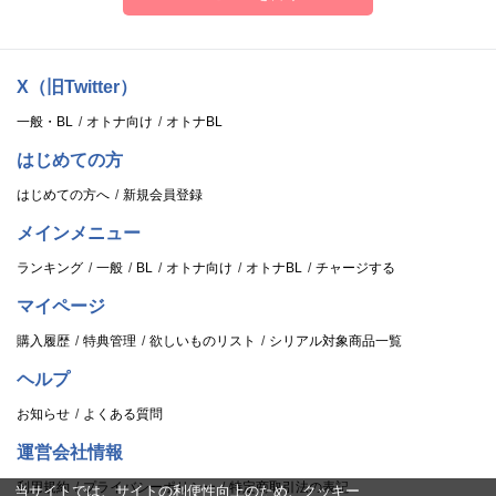
〔カレ視点〕で描かれた「Hugs and Kisses - Syun -」のトラックで
お確かめください!
4年ぶりに実家へ帰ってきた旬。
家族で食卓を囲み久しぶりの再会を祝った夜、旬の部屋を訪れると
X（旧Twitter）
- - - - - - - - - - - - - - - - - -
彼は星を見ていた。
一般・BL
オトナ向け
オトナBL
一緒に星を見ているうちに想いが溢れたあなたは、旬に想いを打ち
ヒロイン(あなた)
はじめての方
明けてしまい……。
はじめての方へ
新規会員登録
旬の妹。
▼Track02.Date Time - Syun - (12:53)
メインメニュー
朗らかで、前向きでちょっと能天気な性格。
ランキング
一般
BL
オトナ向け
オトナBL
チャージする
【収録内容:会話、手を握る、手の甲にキス、キス】
マイページ
旬に誘われ、ふたりで訪れたプラネタリウム。星々が瞬く静かな空
購入履歴
特典管理
欲しいものリスト
シリアル対象商品一覧
間で物語は幕を開ける。終演後、特別に用意された“ふたりだけの上
ヘルプ
映会”。
そこで旬は、初めて一緒に見た夜空の思い出を語り、長く胸に秘め
お知らせ
よくある質問
てきた想いを、あなたに打ち明ける。
運営会社情報
「家族」であることへの葛藤。それでも消えなかった確かな愛情。
利用規約
プライバシーポリシー
特定商取引法の表記
当サイトでは、サイトの利便性向上のため、クッキー