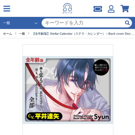
ホーム
一般
【全年齢版】Stellar Calendar（ステラ・カレンダー）～Back cover Story～【単品購入用】ポケドラ限定連動購入特典【出演声優：平井達矢】