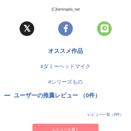
Age:29
5月のカレ・荒金芽生(CV.佐和真中)
(C)laminapla_net
Height:187cm
6月のカレ・鑓水慶一(CV.ほうでん亭らっぱ)
Blood type:A
7月のカレ・法月悠(CV.猿飛総司)
Birth day:2.29
8月のカレ・志太玲央(CV.広山和重)
9月のカレ・泙光星(CV.庵田技剛)
天文学者・研究者。
10月のカレ・鉄凛太郎(CV.冬ノ熊肉)
母の再婚相手の連れ子。
オススメ作品
11月のカレ・冥賀茜(CV.河豚倫太郎)
理知的で冷静沈着な性格。 感情表現は控えめだが、優しさを持ち合
12月のカレ・鏑木竜二(CV.テトラポット登)
わせている。
1月のカレ・佐土原六華(CV.八神仙)
#ダミーヘッドマイク
海外の天文台を転々としながら研究活動を行っており、4年に一度の
2月のカレ・天童蘭(CV.三橋渡)
うるう年にだけ日本に帰国する。
3月のカレ・小海深(CV.真野大)
#シリーズもの
❤本編前のあなたへの気持ち❤
--------------------------
ユーザーの推薦レビュー （0件）
あなたの家族になって以来、優しく見守っていた。
くわしくは『00.Back cover Prologue Story Syun』をお読みくださ
【トラックリスト】
い。
レビュー一覧（0件）
▼Track01.Confession Time - Syun - (07:20)
❤本編後のあなたへの気持ち❤
レビューを書く
【収録内容:会話】