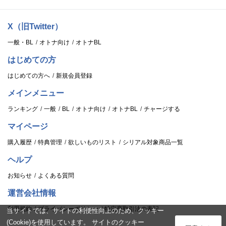
X（旧Twitter）
一般・BL
オトナ向け
オトナBL
はじめての方
はじめての方へ
新規会員登録
メインメニュー
ランキング
一般
BL
オトナ向け
オトナBL
チャージする
マイページ
購入履歴
特典管理
欲しいものリスト
シリアル対象商品一覧
ヘルプ
お知らせ
よくある質問
運営会社情報
利用規約
プライバシーポリシー
特定商取引法の表記
当サイトでは、サイトの利便性向上のため、クッキー
(Cookie)を使用しています。 サイトのクッキー
ログイン