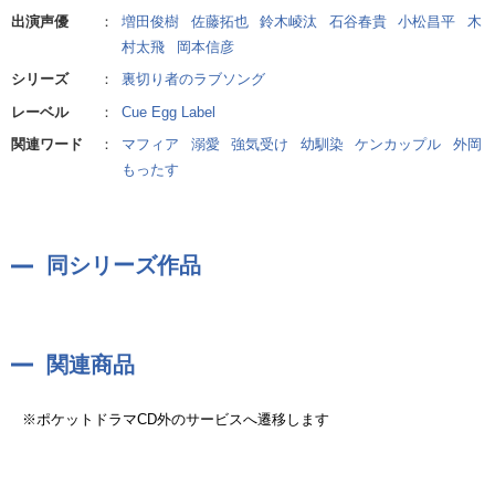
出演声優
：
増田俊樹
佐藤拓也
鈴木崚汰
石谷春貴
小松昌平
木
村太飛
岡本信彦
シリーズ
：
裏切り者のラブソング
レーベル
：
Cue Egg Label
関連ワード
：
マフィア
溺愛
強気受け
幼馴染
ケンカップル
外岡
もったす
同シリーズ作品
関連商品
※ポケットドラマCD外のサービスへ遷移します