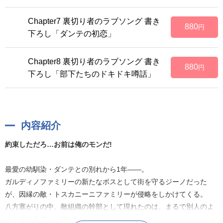
Chapter7 裏切り者のラブソング 書き
880
円
下ろし「ダンテの初恋」
Chapter8 裏切り者のラブソング 書き
880
円
下ろし「部下たちのドキドキ噂話」
内容紹介
約束しただろ…お前は俺のモンだ!
最愛の幼馴染・ダンテとの別れから1年――。
ガルディノファミリーの新たなボスとして街を守るジーノだった
が、因縁の敵・トスカニーニファミリーが侵略をしかけてくる。
八方塞がりの中、敵組織の幹部として現れたのは、まるで別人のよ
うなダンテで……!?