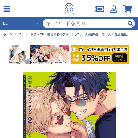
ホーム
BL
ドラマCD「裏切り者のラブソング2」【出演声優：増田俊樹 佐藤拓也】