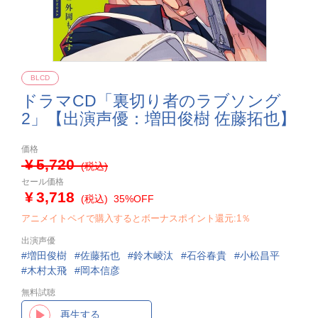
BLCD
ドラマCD「裏切り者のラブソング
2」【出演声優：増田俊樹 佐藤拓也】
価格
5,720
(税込)
セール価格
3,718
(税込)
35%OFF
アニメイトペイで購入するとボーナスポイント還元:1％
出演声優
増田俊樹
佐藤拓也
鈴木崚汰
石谷春貴
小松昌平
木村太飛
岡本信彦
無料試聴
再生する