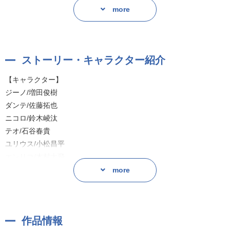
「あいつを…ダンテを取り戻す…!」
more
マフィア達の命懸けの恋、第2巻がドラマCD化!
外岡もったす書き下ろしミニドラマ2本「ダンテの初恋」「部下たち
のドキドキ噂話」も音声収録。
ストーリー・キャラクター紹介
原作:外岡もったす
【キャラクター】
ジーノ/増田俊樹
ダンテ/佐藤拓也
ニコロ/鈴木崚汰
テオ/石谷春貴
ユリウス/小松昌平
エンリコ/木村太飛
リー/岡本信彦
more
作品情報