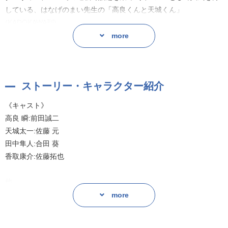
している、はなげのまい先生の「高良くんと天城くん」
(KADOKAWA刊)。
実写ドラマ化もされ、コミックスも好評発売中の大人気作がついに
more
ドラマCD化!
キャストはYouTubeで公開中のボイストゥーンと同じく、高良役を
前田誠二さん、天城役を佐藤元さんが演じます。
ストーリー・キャラクター紹介
永遠に見守っていたくなるような、ゆるきゅんなふたりの日常をぜ
《キャスト》
ひお楽しみください♪
高良 瞬:前田誠二
天城太一:佐藤 元
原作:はなげのまい
田中隼人:合田 葵
香取康介:佐藤拓也
脚本:糸魚水瀬
他
音響監督:関智寛
more
録音調整:伊藤泉稀
録音助手:宇野好絵
音楽・音響効果:Kijibato