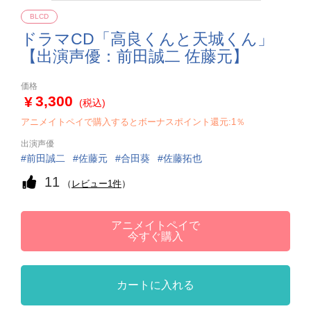
BLCD
ドラマCD「高良くんと天城くん」
【出演声優：前田誠二 佐藤元】
価格
3,300
(税込)
アニメイトペイで購入するとボーナスポイント還元:1％
出演声優
前田誠二
佐藤元
合田葵
佐藤拓也
11
（
レビュー1件
）
アニメイトペイで
今すぐ購入
カートに入れる