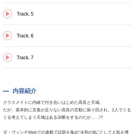
Track. 5
Track. 6
Track. 7
内容紹介
クラスメイトに内緒で付き合いはじめた高良と天城。
だが、基本的に言葉が足りない高良の言動に振り回され、1人でぐる
ぐる考えてしまう天城はある決断をするのだが……!?
ダ・ヴィンチWebでの連載で話題を集め“令和のBL”として人気を博