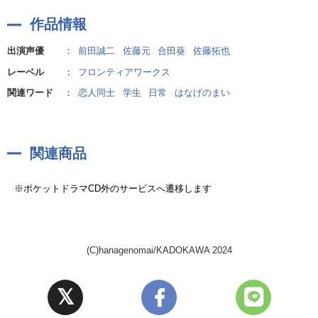
制作協力:小坂純 (ビクターエンタテインメント)
作品情報
音響制作:ビットグルーヴプロモーション
出演声優
：
前田誠二
佐藤元
合田葵
佐藤拓也
音響制作担当:浜西綾乃
レーベル
：
フロンティアワークス
録音スタジオ:スカーレットスタジオ
関連ワード
：
恋人同士
学生
日常
はなげのまい
関連商品
※ポケットドラマCD外のサービスへ遷移します
(C)hanagenomai/KADOKAWA 2024