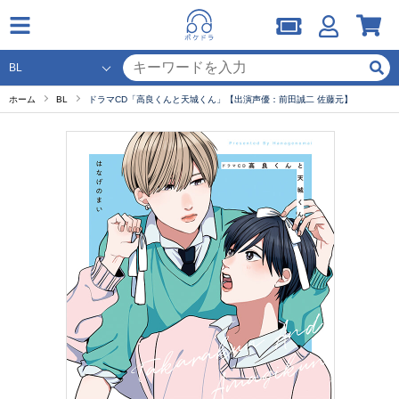
ホーム
BL
ドラマCD「高良くんと天城くん」【出演声優：前田誠二 佐藤元】