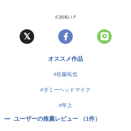
【トラックリスト】
▼晄の友人
(C)揺篭L.I.P
▼▼▼トラック1:映画研究会、後ろの席(04:27)▼▼▼
大学1年生。19歳。
「……そこ、空いてるよ」
にこにこマイペースで人懐っこく、晄とは対照的。
晄と仲良くなったのは進んでぐいぐい話しかけにいった結果。
おそるおそる足を踏み入れたサークル「映画研究会」。
早とちりしがちなタイプ。
出入口近くの後方の席で声をかけてくれたのは――、晄。
オススメ作品
#佐藤拓也
▼▼▼トラック2:タメ口混じりの敬語、器用だね。(03:01)▼▼▼
「……ドーモ」
#ダミーヘッドマイク
昼下がり、講義前の廊下。
#年上
資料を持って移動していると、前方の壁際に、晄の姿。
あなたと視線が合った晄はイヤホンを外して近づいてきて……?
ユーザーの推薦レビュー （1件）