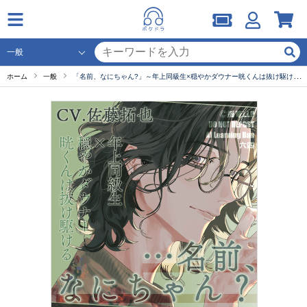
ホーム
一般
「名前、なにちゃん?」～年上同級生×穏やかダウナー晄くんは抜け駆ける～【出演声優：佐藤拓也】