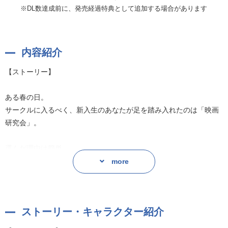
※DL数達成前に、発売経過特典として追加する場合があります
内容紹介
【ストーリー】
ある春の日。
サークルに入るべく、新入生のあなたが足を踏み入れたのは「映画
研究会」。
選んだ理由は簡単。
映画を観るだけなら自分に合うかも、と思ったから。
more
(…でも、どこに座ればいいんだろう)
そんな風に迷っていると、横からふと声がかかる。
ストーリー・キャラクター紹介
「……そこ、空いてるよ」