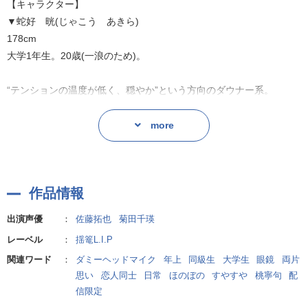
【キャラクター】
▼蛇好 晄(じゃこう あきら)
178cm
声の先にいたのは、なんだか雰囲気のある男の人――晄。
大学1年生。20歳(一浪のため)。
控えめな抑揚のせいか、少し距離のある話し方なのに……不思議と
居心地がいい。
“テンションの温度が低く、穏やか”という方向のダウナー系。
基本の言葉選びは意外とストレートなので、「可愛い」「嬉しい」
more
「……名前、なにちゃん?」
は照れずに言える。
「その、連絡先とか……交換すんのって…どう思う?」
作品情報
何かと声をかけてくれる彼。
▼あなた
気づけば、隣にいるのが当たり前になっていく。
出演声優
：
佐藤拓也
菊田千瑛
大学1年生。19歳。
レーベル
：
揺篭L.I.P
映画好き。
関連ワード
：
ダミーヘッドマイク
年上
同級生
大学生
眼鏡
両片
進んで目立つことをするタイプではないはずだが…
―*―*―*―*―*―*―*―*―*―*―*―*―*―*―*―
思い
恋人同士
日常
ほのぼの
すやすや
桃寧句
配
晄曰く、「意外と巻き込まれがち」。
信限定