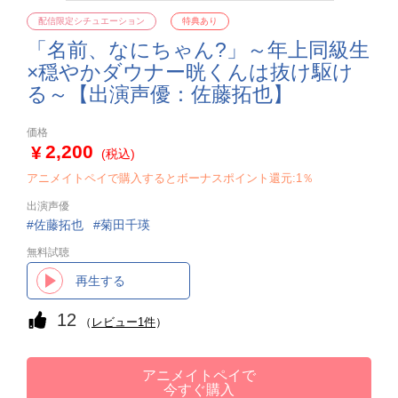
配信限定シチュエーション
特典あり
「名前、なにちゃん?」～年上同級生
×穏やかダウナー晄くんは抜け駆け
る～【出演声優：佐藤拓也】
価格
2,200
(税込)
アニメイトペイで購入するとボーナスポイント還元:1％
出演声優
佐藤拓也
菊田千瑛
無料試聴
再生する
12
（
レビュー1件
）
アニメイトペイで
今すぐ購入