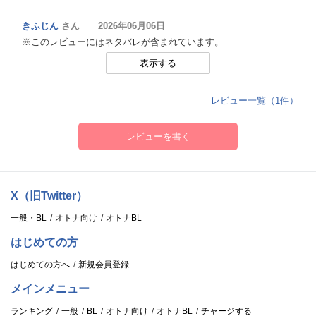
きふじん
さん 2026年06月06日
▼▼▼トラック3:連絡先交換、……変な意味とかじゃなくて。
※このレビューにはネタバレが含まれています。
(05:16)▼▼▼
表示する
「映画って、感想言い合ってると……ちょっと近づく感じ、しな
い?」
レビュー一覧（1件）
サークルの上映会後。
レビューを書く
忘れ物に気づいたあなたが取りに戻ってくると…一人、晄の姿が。
X（旧Twitter）
▼▼▼トラック4:言い直すから……隣、座ってよ。(04:45)▼▼▼
一般・BL
オトナ向け
オトナBL
「ふは。なんで離れたとこ座ろうとするの?」
はじめての方
連絡先の交換後、初めて届いたのは……
はじめての方へ
新規会員登録
「一限、空きコマなった。」という、晄からのシンプルなメッセー
メインメニュー
ジ。
ランキング
一般
BL
オトナ向け
オトナBL
チャージする
この感じだと、晄はすでに大学にいる?