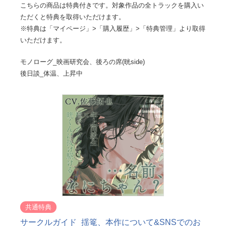
こちらの商品は特典付きです。対象作品の全トラックを購入い
ただくと特典を取得いただけます。
※特典は「マイページ」>「購入履歴」>「特典管理」より取得
いただけます。
モノローグ_映画研究会、後ろの席(晄side)
後日談_体温、上昇中
共通特典
サークルガイド_揺篭、本作について&SNSでのお