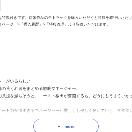
は特典付きです。対象作品の全トラックを購入いただくと特典を取得いただ
イページ」>「購入履歴」>「特典管理」より取得いただけます。
ーがいるらしい───
部の荒くれ者をまとめる敏腕マネージャー。
の負担を減らそうと、エース・桜田が奮闘するも、どうにもうまくいか
ポート力が凄すぎるマネージャーが厳しくも優しく捌いていく、学園部活
more