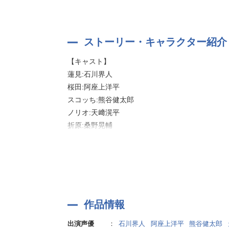
Xで話題の学園部活コメディがこのたびドラマCD化
マネージャー・蓮見とエース・桜田を中心に、ド
部員のスコッちや、桜田のクラスメイトのノリオ
届けします!
ストーリー・キャラクター紹介
【キャスト】
校内放送風のボーナストラックに加え、音声特典
蓮見:石川界人
「口の悪い男子校マネージャー」の世界を余すこと
桜田:阿座上洋平
スコッち:熊谷健太郎
【スタッフ】
ノリオ:天﨑滉平
原作:えの「口の悪い男子校マネージャーのサポー
折原:桑野晃輔
脚本:成尾 渚
他
音響監督:菊池晃一
録音:横田亜由美
編集:中野陽子
音響効果:高梨絵美
作品情報
音響制作担当:小宮 萌
出演声優
：
石川界人
阿座上洋平
熊谷健太郎