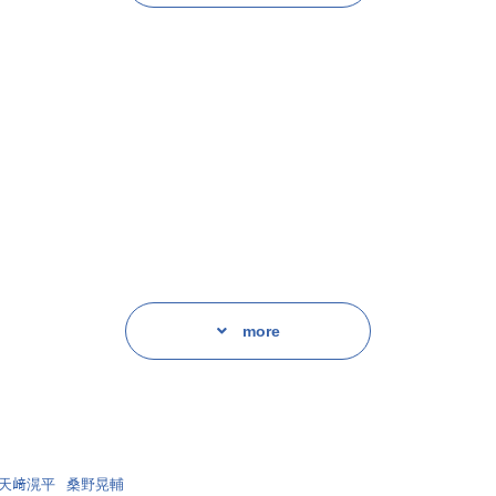
!
ラマCDのためにストーリーを再構成しました。
、ドラマCDオリジナルキャラクターも登場し、原作で人気のショート
としてキャストトークも配信。
なくお楽しみください!!
ト力が凄すぎる」
more
天﨑滉平
桑野晃輔