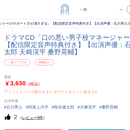
ジャーのサポート力が凄すぎる」【配信限定音声特典付き】【出演声優：石川界人 阿
ドラマCD「口の悪い男子校マネージャ
【配信限定音声特典付き】【出演声優：石
太郎 天﨑滉平 桑野晃輔】
一般ドラマCD
特典あり
価格
3,630
(税込)
アニメイトペイで購入するとボーナスポイント還元:1％
出演声優
石川界人
阿座上洋平
熊谷健太郎
天﨑滉平
桑野晃輔
2
（
レビュー0件
）