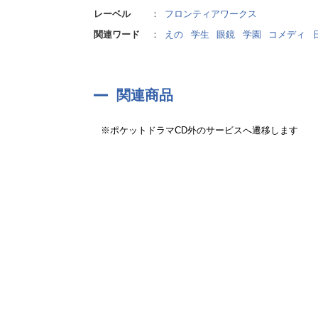
音響制作:ノワ
レーベル
：
フロンティアワークス
録音スタジオ:スタジオトロン
関連ワード
：
えの
学生
眼鏡
学園
コメディ
イラスト:えの
関連商品
※ポケットドラマCD外のサービスへ遷移します