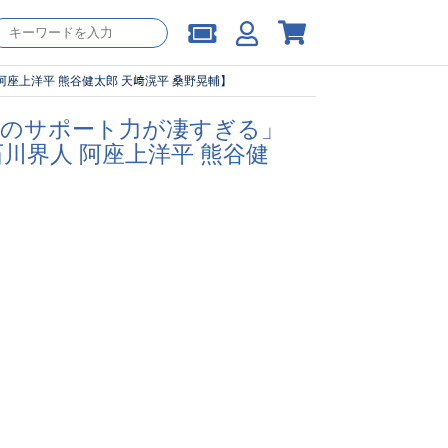
座上洋平 熊谷健太郎 天﨑滉平 桑野晃輔】
ーのサポート力が凄すぎる」
川界人 阿座上洋平 熊谷健