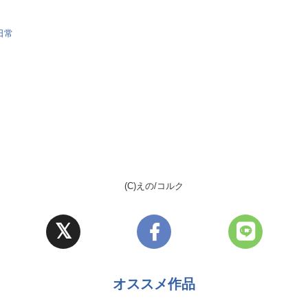
日常
(C)えの/コルク
オススメ作品