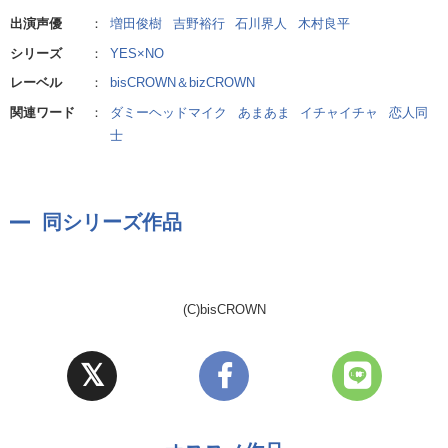
そんな風に悩んでいた時、
ど」
出演声優
：
増田俊樹
吉野裕行
石川界人
木村良平
もしカレから夜のお誘いがあったら……アナタはどうしますか?
最近同棲を始めたばかりの啓翔とあなた。
毎日仕事ばかりのあなたに、彼が"夜のお誘い"を切り出してき
シリーズ
：
YES×NO
本作はそんな乙女の“IF”を形にした分岐型シチュエーションCDで
て……?
レーベル
：
bisCROWN＆bizCROWN
す。
関連ワード
：
ダミーヘッドマイク
あまあま
イチャイチャ
恋人同
音声は全編ダミーヘッドマイクで収録。
士
カレとのやり取りを臨場感たっぷりに描きます。
カレの誘いを受けるのも断るのもアナタ次第!
同シリーズ作品
今日の気分に合わせてお好きな夜をお楽しみください……v
※音声は全編ダミーヘッドマイクで収録
YES×NO2(CV.石川界人)
(C)bisCROWN
「俺と一緒に起きとく? それとも、もう寝る?」
■当まとめ買いパックに含まれる作品
とある休日前夜。
・YES×NO キャラクター:八凪啓翔(CV.吉野裕行)
一人暮らしをしている彼氏・一誠の部屋で、久々のお泊り。
・YES×NO2 キャラクター:嶺 一誠(CV.石川界人)
課題を終えた彼から、さりげない"夜のお誘い"を受けて…
・YES×NO3 キャラクター:蓮川 遥(CV.木村良平)