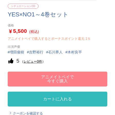
シチュエーションCD
YES×NO1～4巻セット
価格
5,500
(税込)
アニメイトペイで購入するとボーナスポイント還元:1％
出演声優
増田俊樹
吉野裕行
石川界人
木村良平
5
（
レビュー0件
）
アニメイトペイで
今すぐ購入
カートに入れる
クーポンを確認する