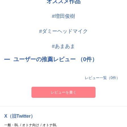
オススメ作品
・YES×NO4 キャラクター:北條朔也(CV.増田俊樹)
【まとめ買いパックに関する注意】
#増田俊樹
・このまとめ買いパックには、シリーズ1〜4までのすべてのトラッ
クが含まれています。
#ダミーヘッドマイク
・単巻で配信している作品をすでにお持ちの場合でも、本商品を購
入時には、重複してポイントが消費されます。また、まとめ買いパ
#あまあま
ックをご購入後に、単巻を購入されても、再度ポイントが消費され
YES×NO3(CV.木村良平)
ますのでご注意ください。
ユーザーの推薦レビュー （0件）
「ご飯は終わったから、残ってるのは風呂と俺だよ。どっちにす
る?」
レビュー一覧（0件）
週末の夜。
仕事を終えて、彼氏の遥と同棲中の自宅へ帰宅するあなた。
レビューを書く
晩御飯を食べ終えた彼が、冗談めかした"夜のお誘い"をしてき
て……?
X（旧Twitter）
一般・BL
オトナ向け
オトナBL