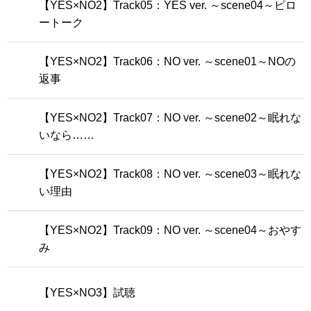
【YES×NO2】Track05：YES ver. ～scene04～ピロ
ートーク
【YES×NO2】Track06：NO ver. ～scene01～NOの
返事
【YES×NO2】Track07：NO ver. ～scene02～眠れな
いなら……
【YES×NO2】Track08：NO ver. ～scene03～眠れな
い理由
【YES×NO2】Track09：NO ver. ～scene04～おやす
み
【YES×NO3】試聴