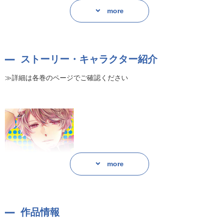
単巻ごとに買うと
more
→ 総額6,000円
まとめ買いパックなら
1,000円割引で超お得☆
ストーリー・キャラクター紹介
→ 総額5,000円!
≫詳細は各巻のページでご確認ください
いますぐ購入!
シリーズを単巻で購入する方はこちら
シリーズ1巻(CV.吉野裕行)
シリーズ2巻(CV.石川界人)
シリーズ3巻(CV.木村良平)
シリーズ4巻(CV.増田俊樹)
more
大好きなカレと一緒にすごす夜——
YES×NO(CV.吉野裕行)
「もっとおしゃべりしたいし、もっとイチャイチャしたい!」
「でも今日は疲れてるからゆっくり寝たい気分かも……」
「キスとか、もっと気持ちいいこととか、いっぱいしたいんだけ
作品情報