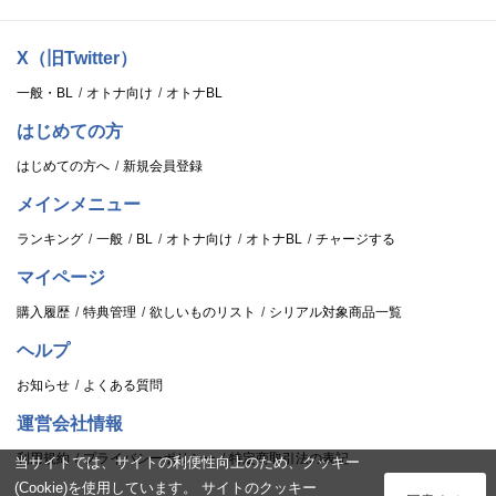
X（旧Twitter）
一般・BL
オトナ向け
オトナBL
はじめての方
はじめての方へ
新規会員登録
メインメニュー
ランキング
一般
BL
オトナ向け
オトナBL
チャージする
マイページ
購入履歴
特典管理
欲しいものリスト
シリアル対象商品一覧
ヘルプ
お知らせ
よくある質問
運営会社情報
利用規約
プライバシーポリシー
特定商取引法の表記
当サイトでは、サイトの利便性向上のため、クッキー
(Cookie)を使用しています。 サイトのクッキー
ログイン