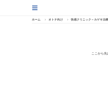
ホーム
オトナ向け
快感クリニック～カゲキ治療で
ここから先