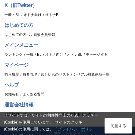
X（旧Twitter）
一般・BL
オトナ向け
オトナBL
はじめての方
はじめての方へ
新規会員登録
メインメニュー
ランキング
一般
BL
オトナ向け
オトナBL
チャージする
マイページ
購入履歴
特典管理
欲しいものリスト
シリアル対象商品一覧
ヘルプ
お知らせ
よくある質問
運営会社情報
利用規約
プライバシーポリシー
特定商取引法の表記
当サイトでは、サイトの利便性向上のため、クッキー
(Cookie)を使用しています。 サイトのクッキー
ログイン
同意する
(Cookie)の使用に関しては、「
プライバシーポリシ
© ポケットドラマCD
スタンプ