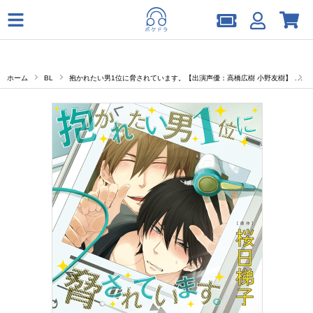
ホーム
BL
抱かれたい男1位に脅されています。【出演声優：高橋広樹 小野友樹】