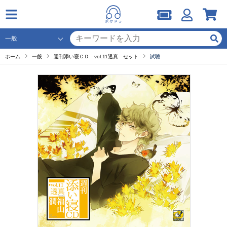
ホーム
一般
週刊添い寝ＣＤ vol.11透真 セット
試聴