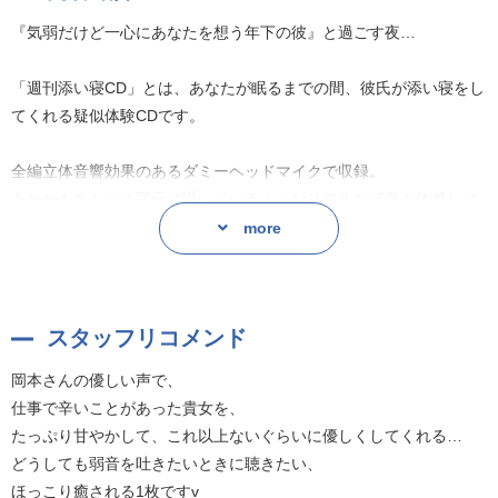
『気弱だけど一心にあなたを想う年下の彼』と過ごす夜…
「週刊添い寝CD」とは、あなたが眠るまでの間、彼氏が添い寝をし
てくれる疑似体験CDです。
全編立体音響効果のあるダミーヘッドマイクで収録。
あたかもあなたの耳元で囁いているようなリアルな感覚を体感して
頂けます。
more
是非、ヘッドフォンやイヤフォンでお楽しみ下さい。
あなたの快適睡眠ライフのお供に。
スタッフリコメンド
第八弾は『気弱だけど一心にあなたを想う年下の彼』が登場。
岡本さんの優しい声で、
彼との甘く優しい夜をお過ごしください。
仕事で辛いことがあった貴女を、
たっぷり甘やかして、これ以上ないぐらいに優しくしてくれる…
どうしても弱音を吐きたいときに聴きたい、
ほっこり癒される1枚ですv