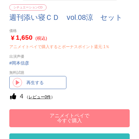
シチュエーションCD
週刊添い寝ＣＤ vol.08涼 セット
価格
1,650
(税込)
アニメイトペイで購入するとボーナスポイント還元:1％
出演声優
岡本信彦
無料試聴
再生する
4
（
レビュー0件
）
アニメイトペイで
今すぐ購入