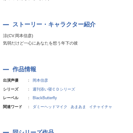
ストーリー・キャラクター紹介
涼(CV.岡本信彦)
気弱だけど一心にあなたを想う年下の彼
作品情報
出演声優
：
岡本信彦
シリーズ
：
週刊添い寝ＣＤシリーズ
レーベル
：
BlackButterfly
関連ワード
：
ダミーヘッドマイク
あまあま
イチャイチャ
同シリーズ作品