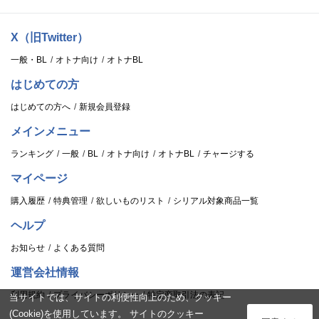
X（旧Twitter）
一般・BL
オトナ向け
オトナBL
はじめての方
はじめての方へ
新規会員登録
メインメニュー
ランキング
一般
BL
オトナ向け
オトナBL
チャージする
マイページ
購入履歴
特典管理
欲しいものリスト
シリアル対象商品一覧
ヘルプ
お知らせ
よくある質問
運営会社情報
利用規約
プライバシーポリシー
特定商取引法の表記
当サイトでは、サイトの利便性向上のため、クッキー
(Cookie)を使用しています。 サイトのクッキー
ログイン