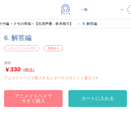
 ツカサ編 ～クモの幸福～【出演声優：鈴木裕斗】
6. 解答編
6. 解答編
シチュエーションCD
特典あり
価格
330
(税込)
アニメイトペイで購入するとボーナスポイント還元:1％
アニメイトペイで
カートに入れる
今すぐ購入