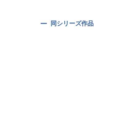
【頭が良くてとびきり優しい頼れるお兄ちゃん】
三浦司（CV.鈴木裕斗）
「じゃあこのテストで満点取れたらごほうび。君
同シリーズ作品
年齢：19歳
誕生日：1月14日
血液型：0型
身長：175cm
体重：62kg
医学部二年生。家庭教師としてあなたの自宅に通