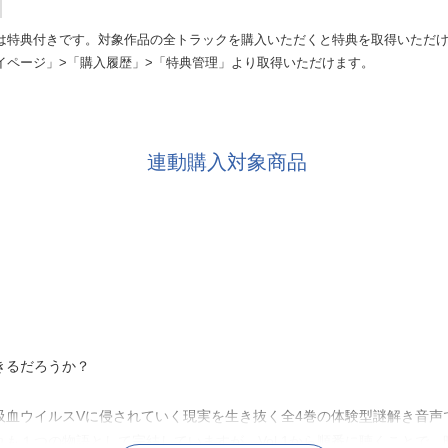
は特典付きです。対象作品の全トラックを購入いただくと特典を取得いただ
イページ」>「購入履歴」>「特典管理」より取得いただけます。
連動購入対象商品
きるだろうか？
吸血ウイルスVに侵されていく現実を生き抜く全4巻の体験型謎解き音声
も１つの物語として完結していますが、Vol.1から順番に聴くことで