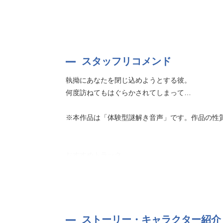
※全編ダミーヘッドマイク収録作品です。
シナリオ：かほく麻緒
イラスト：king
スタッフリコメンド
執拗にあなたを閉じ込めようとする彼。
何度訪ねてもはぐらかされてしまって…
※本作品は「体験型謎解き音声」です。作品の性
おすすめトラック
5. 【問い】なぜあなたは採血されたのか？→
優しいはずの彼が、遂に我慢しきれず…！
すぐに我に返って謝罪してくれたものの、
不審な言葉を残して…
ストーリー・キャラクター紹介