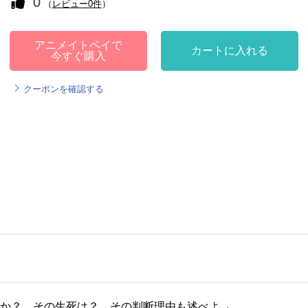
0
（
レビュー0件
）
アニメイトペイで
カートに入れる
今すぐ購入
クーポンを確認する
は何か？ その生死は？ その判断理由も述べよ→