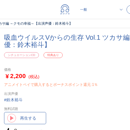
 ツカサ編 ～クモの幸福～【出演声優：鈴木裕斗】
吸血ウイルスVからの生存 Vol.1 ツカ
優：鈴木裕斗】
シチュエーションCD
特典あり
価格
2,200
(税込)
アニメイトペイで購入するとボーナスポイント還元:1％
出演声優
鈴木裕斗
無料試聴
再生する