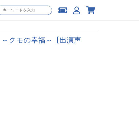
サ編 ～クモの幸福～【出演声