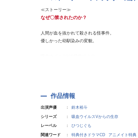
≪ストーリー≫
なぜ〇禁されたのか？
人間が血を抜かれて殺される怪事件。
優しかった幼馴染みの変貌。
吸血ウイルスVの発生により、
ある女子高生だったあなたの日常は唐突に終わり
「信じて。僕は嘘をついてない」
真実を知るための体験型謎解き音声が本作です。
作品情報
出演声優
：
鈴木裕斗
生き抜くために、疑惑や秘密を暴け。
シリーズ
：
吸血ウイルスVからの生存
あなたはもはや、この残酷な世界の一部に過ぎな
レーベル
：
ひつじぐも
≪主要登場人物≫
関連ワード
：
特典付きドラマCD
アニメイト特典