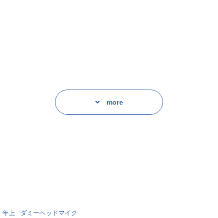
を告げた。
more
いのだから。
年上
ダミーヘッドマイク