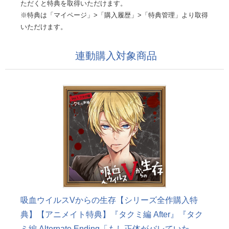
ただくと特典を取得いただけます。
※特典は「マイページ」>「購入履歴」>「特典管理」より取得
いただけます。
連動購入対象商品
吸血ウイルスVからの生存【シリーズ全作購入特
典】【アニメイト特典】『タクミ編 After』『タク
ミ編 Alternate Ending「もし正体がバレていた