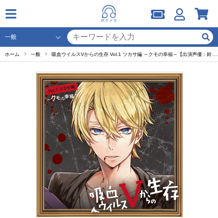
ホーム
一般
吸血ウイルスVからの生存 Vol.1 ツカサ編 ～クモの幸福～【出演声優：鈴木裕斗】