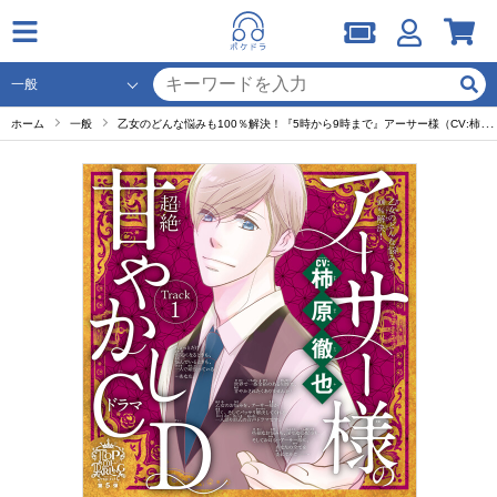
ホーム
一般
乙女のどんな悩みも100％解決！『5時から9時まで』アーサー様（CV:柿原徹也）の超絶甘やかしドラマCD セット