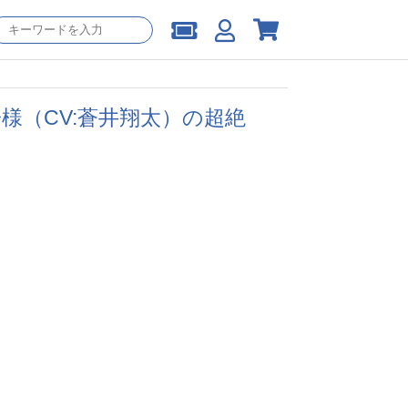
様（CV:蒼井翔太）の超絶