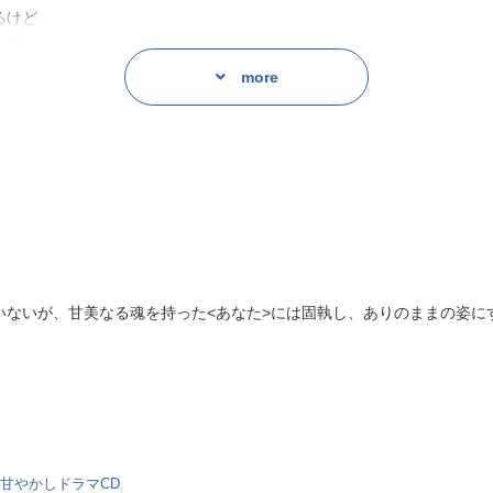
るけど
…！
more
？
いないが、甘美なる魂を持った<あなた>には固執し、ありのままの姿に
絶甘やかしドラマCD