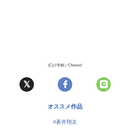
(C)小学館／Cheese!
オススメ作品
#蒼井翔太