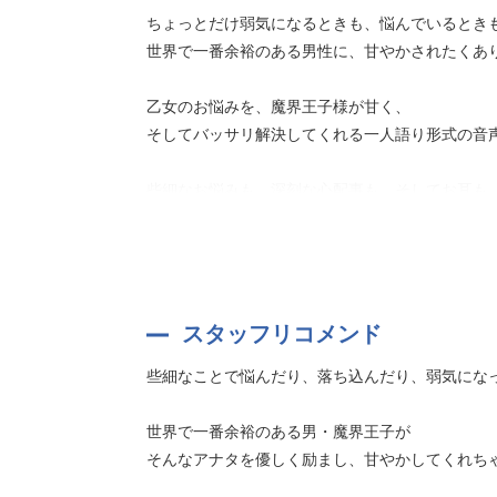
ちょっとだけ弱気になるときも、悩んでいるとき
世界で一番余裕のある男性に、甘やかされたくあ
乙女のお悩みを、魔界王子様が甘く、
そしてバッサリ解決してくれる一人語り形式の音
些細なお悩みも、深刻な心配事も、そしてお耳も
魔界王子様に、あなたの全てを委ねてみて——…
★小学館発行の月刊少女まんが誌『Cheese!』2
Cheese!公式サイト
スタッフリコメンド
http://cheese.shogakukan.co.jp/
些細なことで悩んだり、落ち込んだり、弱気にな
世界で一番余裕のある男・魔界王子が
そんなアナタを優しく励まし、甘やかしてくれちゃ