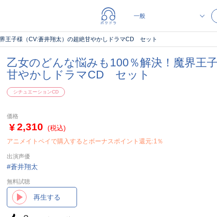
魔界王子様（CV:蒼井翔太）の超絶甘やかしドラマCD セット
乙女のどんな悩みも100％解決！魔界王子
甘やかしドラマCD セット
シチュエーションCD
価格
2,310
(税込)
アニメイトペイで購入するとボーナスポイント還元:1％
出演声優
蒼井翔太
無料試聴
再生する