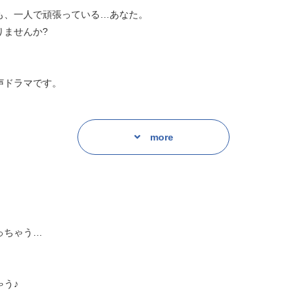
も、一人で頑張っている…あなた。
りませんか?
声ドラマです。
…
more
019年5月号にトラック【1】〜【8】が収録されたふろくがついてくる!★
っちゃう…
前作「乙女のどんな悩みも100%解決!シー
う♪