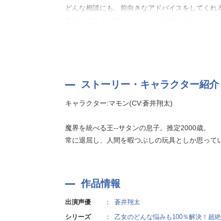
どんな相談にも、前向きなアドバイスをしてくれ
本当はアナタを独り占めしたがる程の甘えたさん
甘美な囁きで、心の奥まで癒されて
ありのままのアナタを愛してくれる彼に
気がつけば、どんどん惹かれていってしまう…！
ストーリー・キャラクター紹介
悩みの尽きないすべての女子にお届けしたい！
キャラクター:マモン(CV:蒼井翔太)
おすすめ作品です☆
魔界を統べる王--サタンの息子。推定2000歳。
常に退屈し、人間を暇つぶしの玩具としか思って
作品情報
出演声優
：
蒼井翔太
シリーズ
：
乙女のどんな悩みも100％解決！超