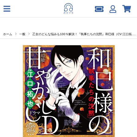
ホーム
一般
乙女のどんな悩みも100％解決！『執事たちの沈黙』和巳様（CV:江口拓也）の超絶甘やかしドラマCD セット