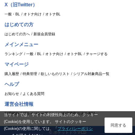
X（旧Twitter）
一般・BL
オトナ向け
オトナBL
はじめての方
はじめての方へ
新規会員登録
メインメニュー
ランキング
一般
BL
オトナ向け
オトナBL
チャージする
マイページ
購入履歴
特典管理
欲しいものリスト
シリアル対象商品一覧
ヘルプ
お知らせ
よくある質問
運営会社情報
利用規約
プライバシーポリシー
特定商取引法の表記
当サイトでは、サイトの利便性向上のため、クッキー
(Cookie)を使用しています。 サイトのクッキー
ログイン
同意する
(Cookie)の使用に関しては、「
プライバシーポリシ
© ポケットドラマCD
スタンプ