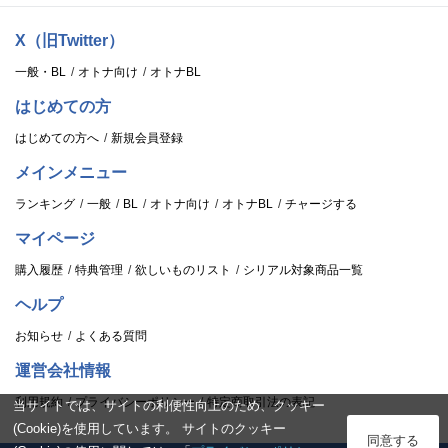
X（旧Twitter）
一般・BL
オトナ向け
オトナBL
はじめての方
はじめての方へ
新規会員登録
メインメニュー
ランキング
一般
BL
オトナ向け
オトナBL
チャージする
マイページ
購入履歴
特典管理
欲しいものリスト
シリアル対象商品一覧
ヘルプ
お知らせ
よくある質問
運営会社情報
利用規約
プライバシーポリシー
特定商取引法の表記
当サイトでは、サイトの利便性向上のため、クッキー
(Cookie)を使用しています。 サイトのクッキー
ログイン
同意する