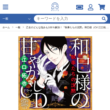
ホーム
一般
乙女のどんな悩みも100％解決！『執事たちの沈黙』和巳様（CV:江口拓也）の超絶甘やかしドラマCD セット