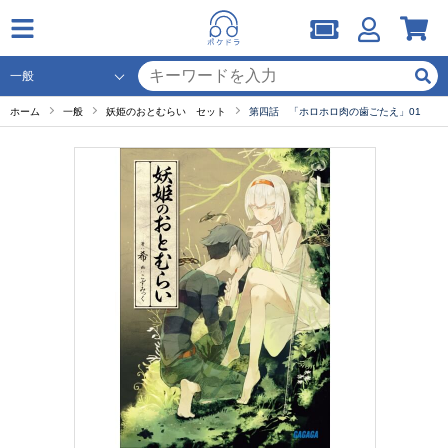
ホーム
一般
妖姫のおとむらい セット
第四話 「ホロホロ肉の歯ごたえ」01