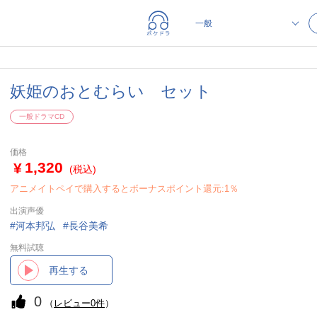
妖姫のおとむらい セット
一般ドラマCD
価格
1,320
(税込)
アニメイトペイで購入するとボーナスポイント還元:1％
出演声優
河本邦弘
長谷美希
無料試聴
再生する
0
（
レビュー0件
）