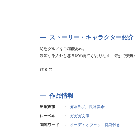
ストーリー・キャラクター紹介
幻想グルメをご堪能あれ。
妖姫なる人外と悪食家の青年がおりなす、奇妙で美麗
作者:希
作品情報
出演声優
：
河本邦弘
長谷美希
レーベル
：
ガガガ文庫
関連ワード
：
オーディオブック
特典付き