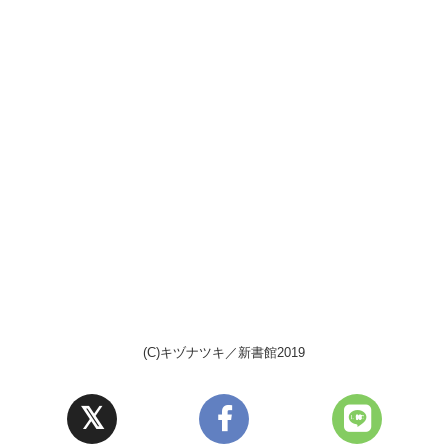
(C)キヅナツキ／新書館2019