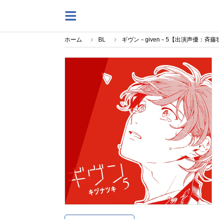
ホーム
BL
ギヴン－given－5【出演声優：斉藤