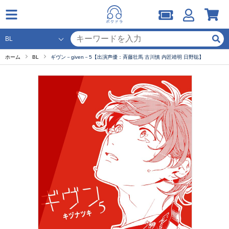
ホーム
BL
ギヴン－given－5【出演声優：斉藤壮馬 古川慎 内匠靖明 日野聡】