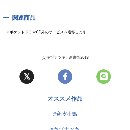
彼らの決断と、この先の未来が笑顔で溢れることを願ってエールを送り
たい気持ちです。
関連商品
人を好きになるということについて深く考えさせられますし、聴き終え
てからもじっくりと余韻に浸ってしまいます…。
※ポケットドラマCD外のサービスへ遷移します
秋彦のこれまでと、これからと──。
トラック9『羽化前夜』は、涙無くしては聴けません！バスタオルのご準
備を！！
(C)キヅナツキ／新書館2019
オススメ作品
#斉藤壮馬
#キヅナツキ