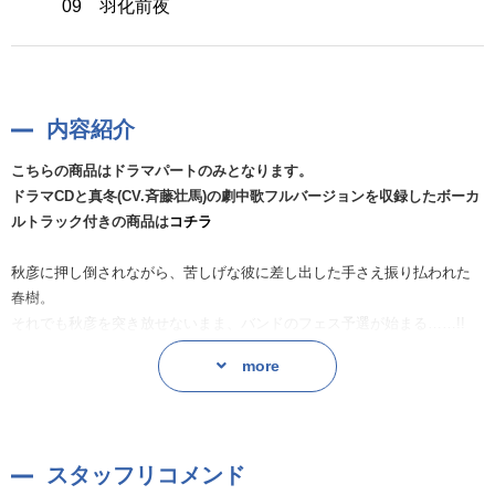
09 羽化前夜
内容紹介
こちらの商品はドラマパートのみとなります。
ドラマCDと真冬(CV.斉藤壮馬)の劇中歌フルバージョンを収録したボーカ
ルトラック付きの商品は
コチラ
秋彦に押し倒されながら、苦しげな彼に差し出した手さえ振り払われた
春樹。
それでも秋彦を突き放せないまま、バンドのフェス予選が始まる……!!
more
原作 キヅナツキ
出版社 新書館
スタッフリコメンド