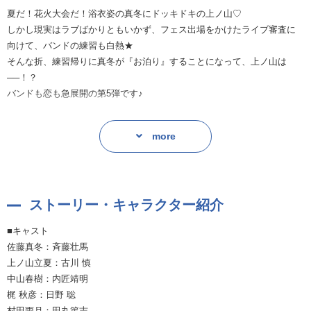
夏だ！花火大会だ！浴衣姿の真冬にドッキドキの上ノ山♡
しかし現実はラブばかりともいかず、フェス出場をかけたライブ審査に
向けて、バンドの練習も白熱★
そんな折、練習帰りに真冬が『お泊り』することになって、上ノ山は
──！？
バンドも恋も急展開の第5弾です♪
触れたい、でも傷つけたくない…自分ばかりが真冬を求めているようだ
more
と感じる上ノ山。
「い、今デショ〜〜！？」と突っ込んでしまうほどの、もどかしい二人
なのですが、この初々しさ、ピュアさが…もう、本当に眩しいので
す…！
ストーリー・キャラクター紹介
『お付き合いしたて』という、期間限定の距離感で繰り広げられる、繊
細に揺れ動く二人の感情！こんなにもじっくりと味わえるとは…貴重で
■キャスト
すね♡
佐藤真冬：斉藤壮馬
真冬を大切に思うからこそ、強引に踏み込めない上ノ山の優しさ。キュ
上ノ山立夏：古川 慎
ンキュンです。
中山春樹：内匠靖明
上ノ山役・古川慎さんと、真冬役・斉藤壮馬さんが丁寧な息遣いで伝え
梶 秋彦：日野 聡
てくれますので、存分にご堪能ください…♡
村田雨月：田丸篤志