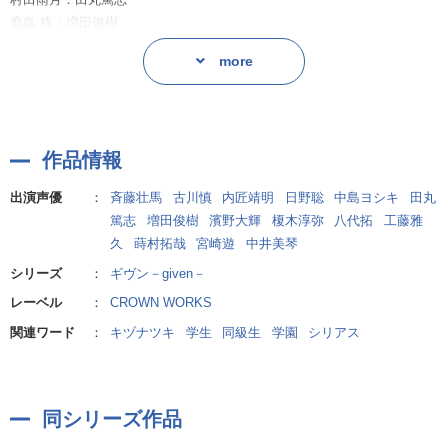
鹿島 柊：増田俊樹
「お前今、梶と住んでんの！？」
八木玄純/矢岳光司：濱野大輝
「シーッ！！」
more
板谷翔吾：榎木淳弥
なんだかんだで同居生活が続いている秋彦と春樹。
植木 涼：八代 拓
ライブハウスのスタッフ：
「好きだったよ。でももう、苦しい」
工藤雅久、蒔村拓哉、宮崎 遊
簡単に忘れられないし、切り替えられないけれど、それでも前へ進む決
作品情報
ニュースの音声：中井美琴
意を感じるような秋彦の言葉です。予感を感じているのは雨月も同じよ
うで…。
出演声優
：
斉藤壮馬
古川慎
内匠靖明
日野聡
中島ヨシキ
田丸
篤志
増田俊樹
濱野大輝
榎木淳弥
八代拓
工藤雅
──前は、自分の言葉をぶつけるだけで精一杯だった。次は違う歌が作り
久
蒔村拓哉
宮崎遊
中井美琴
たい。
シリーズ
：
ギヴン－given－
ライブハウスに響き渡る真冬のアカペラ。
レーベル
：
CROWN WORKS
まるで、それが合図のようだった。終わり、そして、始まりの──。
関連ワード
：
キヅナツキ
学生
同級生
学園
シリアス
秋彦、春樹、雨月。ついに、それぞれの恋に決着が！？
誰も悪くないからやるせない…皆が幸せになって欲しい…！
秋彦役・日野聡さん、春樹役・内匠靖明さん、雨月役・田丸篤志さん
同シリーズ作品
が、キャラクターの心情をそのままにお耳へ届けてくれますので、聴き
ながら、切なさに胸がギュウギュウしてしまいます…！