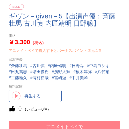
BLCD
ギヴン－given－5【出演声優：斉藤
壮馬 古川慎 内匠靖明 日野聡】
価格
3,300
(税込)
アニメイトペイで購入するとボーナスポイント還元:1％
出演声優
斉藤壮馬
古川慎
内匠靖明
日野聡
中島ヨシキ
田丸篤志
増田俊樹
濱野大輝
榎木淳弥
八代拓
工藤雅久
蒔村拓哉
宮崎遊
中井美琴
無料試聴
再生する
0
（
レビュー0件
）
アニメイトペイで