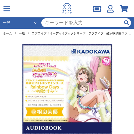
ホーム
一般
ラブライブ！オーディオブックシリーズ ラブライブ！虹ヶ咲学園スクールアイドル同好会 素顔のフォトエッセイシリーズ RainbowDays～中須かすみ～【出演声優：相良茉優】