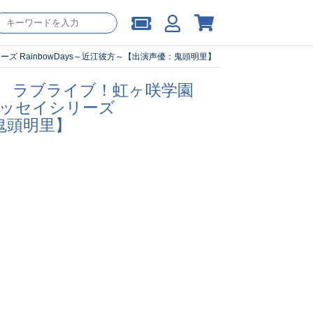
RainbowDays～近江彼方～【出演声優：鬼頭明里】
 ラブライブ！虹ヶ咲学園
エッセイシリーズ
：鬼頭明里】