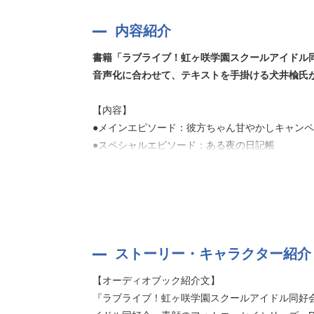
内容紹介
書籍「ラブライブ！虹ヶ咲学園スクールアイドル同好
音声化に合わせて、テキストを手掛ける犬井楡氏
【内容】
●メインエピソード：彼方ちゃん甘やかしキャン
●スペシャルエピソード：ある夜の日記帳
オーディオブックシリーズ第2弾は近江彼方（CV
いつも眠そうにしているけど、
かわいがっている妹・遥のことになると情熱的な
楽しみ下さい♪
ストーリー・キャラクター紹介
【オーディオブック紹介文】
著者：矢立 肇/公野 櫻子/犬井 楡
『ラブライブ！虹ヶ咲学園スクールアイドル同好