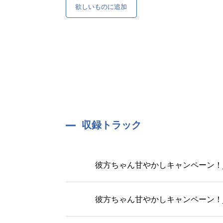
欲しいものに追加
収録トラック
彼方ちゃん甘やかしキャンペーン！_
彼方ちゃん甘やかしキャンペーン！_