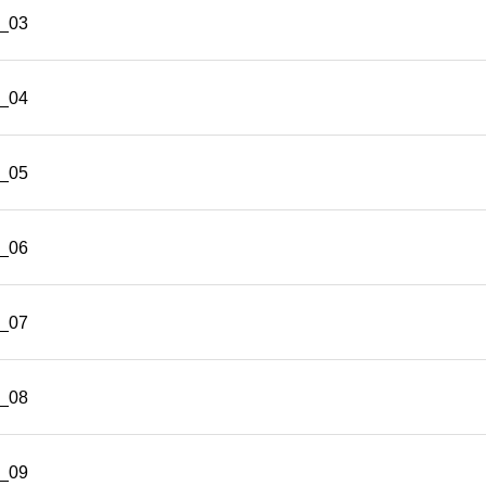
03
04
05
06
07
08
09