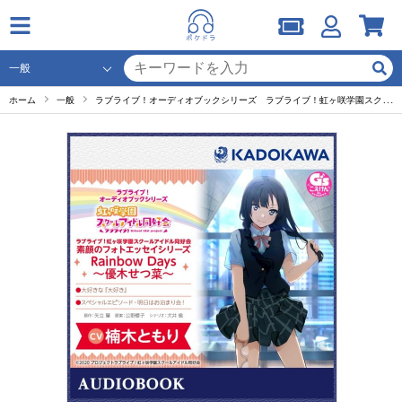
ホーム
一般
ラブライブ！オーディオブックシリーズ ラブライブ！虹ヶ咲学園スクールアイドル同好会 素顔のフォトエッセイシリーズ RainbowDays～優木せつ菜～【出演声優：楠木ともり】