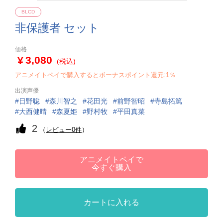
BLCD
非保護者 セット
価格
3,080
(税込)
アニメイトペイで購入するとボーナスポイント還元:1％
出演声優
日野聡
森川智之
花田光
前野智昭
寺島拓篤
大西健晴
森夏姫
野村牧
平田真菜
2
（
レビュー0件
）
アニメイトペイで
今すぐ購入
カートに入れる