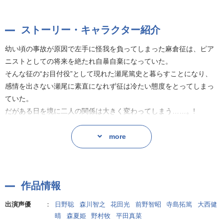
ストーリー・キャラクター紹介
幼い頃の事故が原因で左手に怪我を負ってしまった麻倉征は、ピア
ニストとしての将来を絶たれ自暴自棄になっていた。
そんな征の“お目付役”として現れた瀬尾篤史と暮らすことになり、
感情を出さない瀬尾に素直になれず征は冷たい態度をとってしまっ
ていた。
だがある日を境に二人の関係は大きく変わってしまう……。!
more
作品情報
出演声優
：
日野聡
森川智之
花田光
前野智昭
寺島拓篤
大西健
晴
森夏姫
野村牧
平田真菜