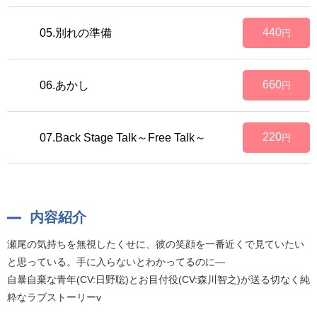
440
05.別れの準備
円
660
06.あかし
円
220
07.Back Stage Talk～Free Talk～
円
内容紹介
瀬尾の気持ちを無視したくせに、彼の笑顔を一番近くで見ていたい
と思っている。手に入らないとわかってるのに—
自暴自棄な青年(CV:日野聡)とお目付役(CV:森川智之)が送る切なく純
粋なラブストーリーv