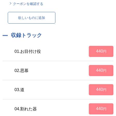
クーポンを確認する
欲しいものに追加
収録トラック
440
01.お目付け役
円
440
02.思慕
円
440
03.道
円
440
04.割れた器
円