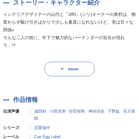
ストーリー・キャラクター紹介
インテリアデザイナーの山代と『JIRI』(ジリ)オーナーの奥村は、相
変わらず駆け引きばかりで少しも素直になれないけど、実は甘々な
関係v
そんな二人の前に、年下で魅力的なバーテンダーの笹谷が現れ
て…!?
■山代 啓(CV:成田 剣)
杉本ライフデザインに勤める、新進気鋭のインテリアデザイナー。
more
「海霧」本店や「Nebula Sinus-JIRI」屋上テラスの改装を手掛け
る。クールでプライドの高い性格から、恋愛に本気になるタイプで
はなかったが、奥村と恋人関係になったことで、変化が…。
作品情報
■奥村 喬(CV:小西克幸)
出演声優
：
成田剣
小西克幸
杉田智和
神谷浩史
下野紘
石川英
空間プロデューサーとしても活躍し、創作レストラン「海霧」やバ
郎
ー「Nebula Sinus-JIRI」など、数多くのレストランを経営する
シリーズ
：
恋愛操作
「JIRI」グループの代表取締役。プライベートでは、山代の全てに
レーベル
：
Cue Egg Label
夢中