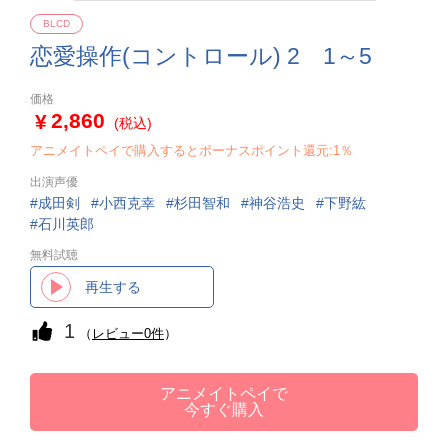
BLCD
恋愛操作(コントロール) 2 1～5
価格
2,860
(税込)
アニメイトペイで購入するとボーナスポイント還元:1％
出演声優
成田剣
小西克幸
杉田智和
神谷浩史
下野紘
石川英郎
無料試聴
再生する
1
（
レビュー0件
）
アニメイトペイで
今すぐ購入