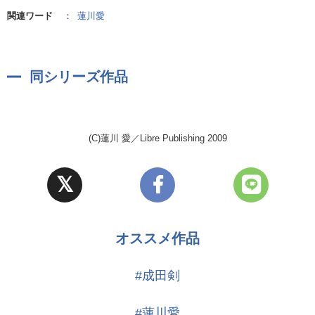
関連ワード
：
蓮川愛
■笹谷 薙(CV:杉田智和)
奥村が他店から引き抜いて来た、「Nebula Sinus-JIRI」の新人バー
テンダー。何かにつけて山代を挑発する素振りを見せる笹谷だが、
同シリーズ作品
その真意は…!?
■式 浩介(CV:神谷浩史)
(C)蓮川 愛／Libre Publishing 2009
奥村の甥で有能な秘書。人をよく見ていて、本質をズバリと見抜く
切れ者。
■吉野亜澄(CV:下野 紘)
鷹宮の恋人。明るく素直な性格の大学生。鷹宮との関係を知ってい
る山代が少し苦手。
オススメ作品
■鷹宮信仁(CV:石川英郎)
#成田剣
山代の学生時代からの友人。「海霧」改装などの店内家具を手掛け
る人気家具デザイナー。
#蓮川愛