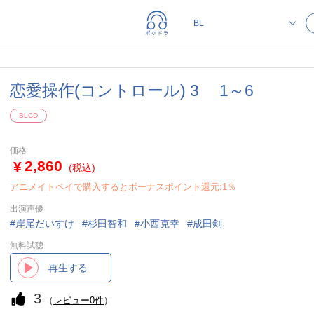
恋愛操作(コントロール) 3 1～6
BLCD
価格
2,860
(税込)
アニメイトペイで購入するとボーナスポイント還元:1％
出演声優
岸尾だいすけ
杉田智和
小西克幸
成田剣
無料試聴
再生する
3
（
レビュー0件
）