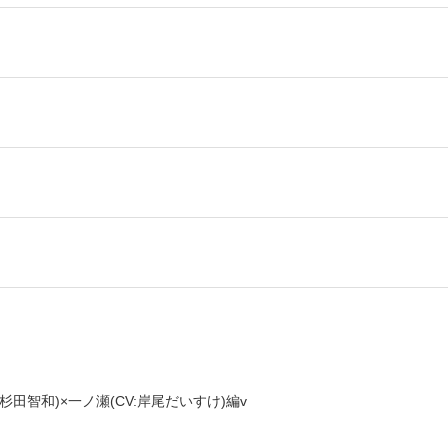
杉田智和)×一ノ瀬(CV:岸尾だいすけ)編v