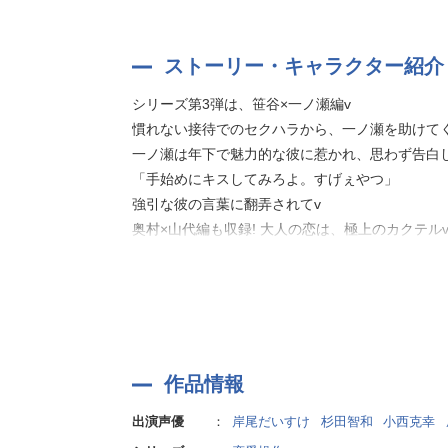
ストーリー・キャラクター紹介
シリーズ第3弾は、笹谷×一ノ瀬編v
慣れない接待でのセクハラから、一ノ瀬を助けてく
一ノ瀬は年下で魅力的な彼に惹かれ、思わず告白
「手始めにキスしてみろよ。すげぇやつ」
強引な彼の言葉に翻弄されてv
奥村×山代編も収録! 大人の恋は、極上のカクテル
■
一ノ瀬 恵(CV:岸尾だいすけ)
総務から営業に配属されたばかりの会社員。接待で「N
の天然。
作品情報
■
笹谷 薙(CV:杉田智和)
出演声優
：
岸尾だいすけ
杉田智和
小西克幸
隠れ家的バー「Nebula Sinus-JIRI」