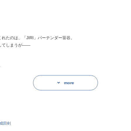
れたのは、「JIRI」バーテンダー笹谷。
してしまうが——
v
more
ebula Sinus-JIRI」を訪れ、笹谷に出会う。自分に自信を持
成田剣
で働く若きバーテンダー。強引でわがままで意地悪。モノをハッキリ言う性格