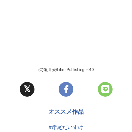
ランなどを多く経営するなど、数多くのレストランを経営する「JIRI」グルー
がけたインテリアデザイナー。プライドが高い完璧主義者。奥村とは恋人同士。
(C)蓮川 愛/Libre Publishing 2010
オススメ作品
#岸尾だいすけ