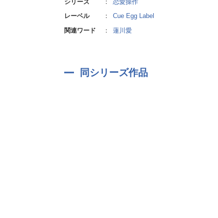
シリーズ
：
恋愛操作
が…。
レーベル
：
Cue Egg Label
■
奥村 喬(CV:小西克幸)
関連ワード
：
蓮川愛
バー「Nebula Sinus-JIRI」やレスト
■
山代 啓(CV:成田 剣)
同シリーズ作品
バー「Nebula Sinus-JIRI」の改装も手