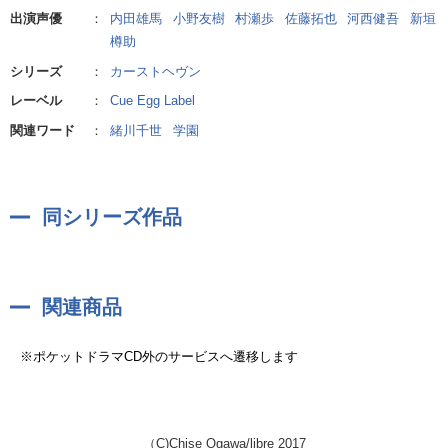
も収録!
出演声優
：
内田雄馬
小野友樹
村瀬歩
佐藤拓也
河西健吾
新垣
樽助
シリーズ
：
カーストヘヴン
【カーストゲームとは】
レーベル
：
Cue Egg Label
◆カードでカーストが決まる
関連ワード
：
緒川千世
学園
教卓上に空のトランプカードのケースが置かれる。
その日そのクラスでカーストゲームが行われる合図である。生徒は
学校中にばらまかれたトランプカードを一枚探して教室に持ってく
ること。カードがその生徒のカーストになる。
同シリーズ作品
◆カースト下位が上位に逆らうことは許されない
決められたカーストは絶対で、次のカーストゲームが行われるまで
関連商品
生徒たちは割り振られたカーストにしたがって行動しなければいけ
ない。
※ポケットドラマCD外のサービスへ遷移します
◆ゲームに参加しない・違反する者は強制的にターゲット(いじめの
標的)になる
（C)Chise Ogawa/libre 2017