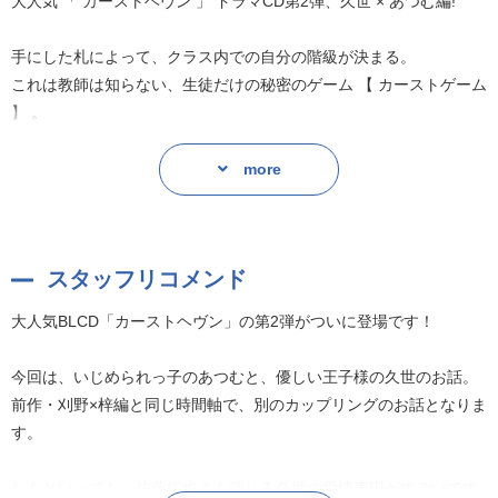
大人気 「 カーストヘヴン 」 ドラマCD第2弾、久世 × あつむ編!
手にした札によって、クラス内での自分の階級が決まる。
これは教師は知らない、生徒だけの秘密のゲーム 【 カーストゲーム
】 。
あつむは、クラスの最底辺 【 ターゲット 】 ( いじめの標的 ) にな
more
り、辛い毎日を送っていた。
だが、憧れの存在である久世に救い出され、ハイクラス 【 ジャック
】 となった。
スタッフリコメンド
久世から与えられる快楽に溺れ、違和感を覚えるも、あらがえず流
されてしまうあつむ……
大人気BLCD「カーストヘヴン」の第2弾がついに登場です！
今回は、いじめられっ子のあつむと、優しい王子様の久世のお話。
前作・刈野×梓編と同じ時間軸で、別のカップリングのお話となりま
す。
前作ドラマCD「カーストヘヴン」刈野×梓編
なんといっても、佐藤拓也さん演じる久世の愛情表現がすごいです