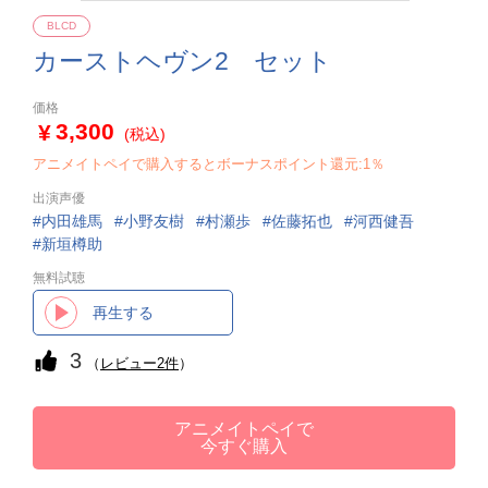
BLCD
カーストヘヴン2 セット
価格
3,300
(税込)
アニメイトペイで購入するとボーナスポイント還元:1％
出演声優
内田雄馬
小野友樹
村瀬歩
佐藤拓也
河西健吾
新垣樽助
無料試聴
再生する
3
（
レビュー2件
）
アニメイトペイで
今すぐ購入