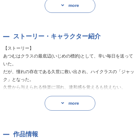
ｖ
more
優しくあつむを甘やかしているくせに、その実はものすごい独占欲
が強くてドキドキします！
そして、村瀬歩さん演じるあつむは、久世の優しさとテクニックに
ストーリー・キャラクター紹介
にメロメロになっちゃうのがとってもかわいいですよ。
【ストーリー】
そして！ 今回は、全作カップリングの刈野×梓と、今作カップリン
あつむはクラスの最底辺(いじめの標的)として、辛い毎日を送って
グの久世×あつむの4人で……というシーンも聴きどころ！！
いた。
本当にいいのかなってくらいに××なので、ぜひ聴いてみてくださ
だが、憧れの存在である久世に救い出され、ハイクラスの「ジャッ
い！！
ク」となった。
久世から与えられる快楽に溺れ、違和感を覚えるも抗えない。
今作だけでも楽しめますが、ぜひ前作「カーストヘヴン」も聴いて
おくと、この4人プレイが一層楽しめますよ！！
「本当の君は何?」
more
あつむの問いかけに対し、久世は——…。
おススメトラックは⇒04.第8話
ドラマCD第2弾、久世×あつむ編がついに登場!
作品情報
録り下ろし音声ドラマ「in the middle of the game / side Atsumu」