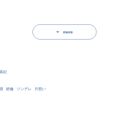
more
と強引な榊の
ゃいます♪
喜紀
様
絶倫
ツンデレ
片想い