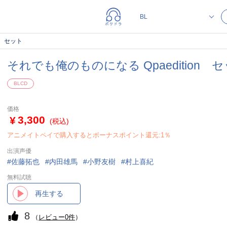
n セット
それでも俺のものになる Qpaedition 
BLCD
価格
3,300
(税込)
アニメイトペイで購入するとボーナスポイント還元:1％
出演声優
佐藤拓也
内田雄馬
小野友樹
村上喜紀
無料試聴
再生する
8
（
レビュー0件
）