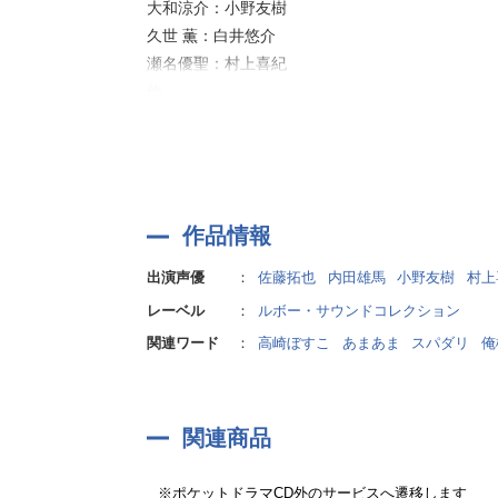
大和涼介：小野友樹
上手く挑発しつつ、時には励まし甘やかしながら
久世 薫：白井悠介
導いていく榊のスパダリ感もたまりません…！
瀬名優聖：村上喜紀
他
毎回グズグズのトロトロにされてしまう伊月と
仕事に対する姿勢とはまた違った無遠慮でちょっ
甘くて濃ゆいエッチが、全トラックで堪能できち
作品情報
出演声優
：
佐藤拓也
内田雄馬
小野友樹
村上
レーベル
：
ルボー・サウンドコレクション
関連ワード
：
高崎ぼすこ
あまあま
スパダリ
俺
関連商品
※ポケットドラマCD外のサービスへ遷移します