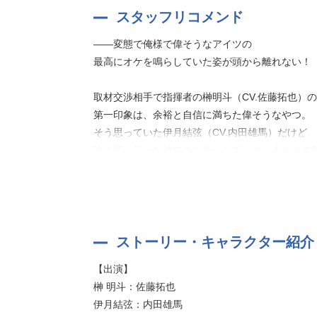
スタッフリコメンド
その隙をついた榊の強引なキスでとろとろに融か
——変態で俺様で偉そうなアイツの
最高にオケを鳴らしていた姿が頭から離れない！
原作：高崎ぼすこ（BAMBOO COMICS Qpa Coll
取材交渉相手で指揮者の榊明斗（CV.佐藤拓也）の
第一印象は、余裕と自信に満ちた偉そうなやつ。
そう思っていた伊月結弦（CV.内田雄馬）だけど
渋々見に行った彼のコンサートで、まんまとその
無事に取材交渉は成立したけれど…
会えば何かと距離の近い榊に
口や態度で抵抗してもあっさり流されちゃって
ストーリー・キャラクター紹介
気づけば、演奏でも体でも、
【出演】
溶かされていく伊月がとっても可愛くて微笑まし
榊 明斗：佐藤拓也
伊月結弦：内田雄馬
真面目で一生懸命すぎて躓き凹みやすい伊月を