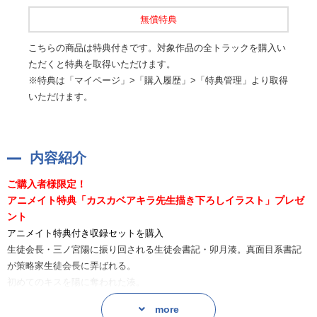
無償特典
こちらの商品は特典付きです。対象作品の全トラックを購入い
ただくと特典を取得いただけます。
※特典は「マイページ」>「購入履歴」>「特典管理」より取得
いただけます。
内容紹介
ご購入者様限定！
アニメイト特典「カスカベアキラ先生描き下ろしイラスト」プレゼ
ント
アニメイト特典付き収録セットを購入
生徒会長・三ノ宮陽に振り回される生徒会書記・卯月湊。真面目系書記
が策略家生徒会長に弄ばれる。
初めてのキスを陽に奪われた湊。
あたふたしている湊に「これから毎日挨拶でキスするから。慣れてよ」
more
と……。