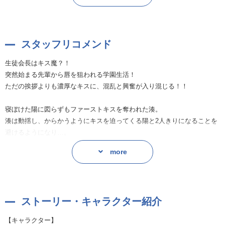
その言葉に隠された意味とは？
スタッフリコメンド
生徒会長はキス魔？！
突然始まる先輩から唇を狙われる学園生活！
ただの挨拶よりも濃厚なキスに、混乱と興奮が入り混じる！！
寝ぼけた陽に図らずもファーストキスを奪われた湊。
湊は動揺し、からかうようにキスを迫ってくる陽と2人きりになることを
避けるようになり…。
もどかしさを感じた陽は、湊を自分の送迎車や校舎裏の物陰に誘いこ
more
み、
懲りもせず湊の耳や唇を熱いキスで攻めます…！
「本当に嫌なら、そういう反応じゃないよね？」
ストーリー・キャラクター紹介
あまり抵抗もせず顔を真っ赤にする湊は、
【キャラクター】
「キスが嫌という嘘」を隠そうとキスを迫る陽から逃げようとして足を