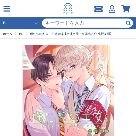
ホーム
BL
僕たちのキス。生徒会編【出演声優：立花慎之介 小野友樹】