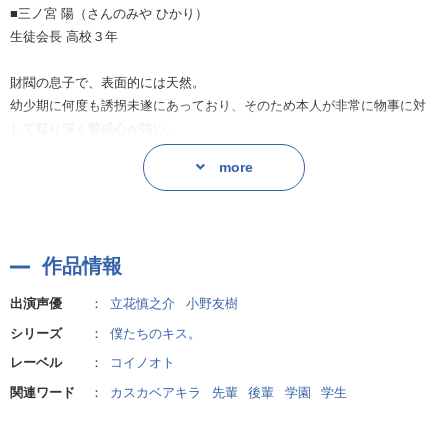
■三ノ宮 陽（さんのみや ひかり）
捻挫してしまいます…！
生徒会長 高校３年
自分のせいでケガをさせたとキスどころではないくらい落ち込む陽に自
財閥の息子で、表面的には天然。
分から熱いキスをする湊。
幼少期に何度も誘拐未遂にあっており、そのため本人が非常に物事に対
して疑り深く警戒心が強い。
「先輩のキス、ぬるいんですよ。もうちょっと、深いのがいいです。」
誘拐事件以降、両親が籠の鳥状態で陽を大事に育てたので中学時点でそ
more
うとう世間ずれしており、心配した両親が陽を「比較的」普通の高校に
お互いが隠していた「好き」の気持ちがやっと通じると、歯止めのかか
入学させた。
らないキスはどんどん深く濃厚に…！！
（ＳＰや運転手は校内に待機している）
湊の事は可愛い後輩だと思っており、友情を超えた感情を感じつつあ
最初とはまるで立場が逆転！湊に押し倒されるように迫られ濃厚なキス
作品情報
る。
に思わず吐息が漏れる陽。
出演声優
：
立花慎之介
小野友樹
■卯月 湊（うづき みなと）
「嫌いじゃないじゃなくて、すきって、言ってください。」
シリーズ
：
僕たちのキス。
生徒会書記 高校２年
レーベル
：
コイノオト
誰にも秘密の甘酸っぱい青春…
特待生で入学した苦労人。
こっそり覗いてみませんか？
関連ワード
：
カスカベアキラ
先輩
後輩
学園
学生
実家は貧乏ではないが湊の下に弟が３人いて
家計を楽にするために勉強に励み特待生で入学。