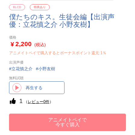
BLCD
特典あり
僕たちのキス。生徒会編【出演声
優：立花慎之介 小野友樹】
価格
2,200
(税込)
アニメイトペイで購入するとボーナスポイント還元:1％
出演声優
立花慎之介
小野友樹
無料試聴
再生する
1
（
レビュー0件
）
アニメイトペイで
今すぐ購入