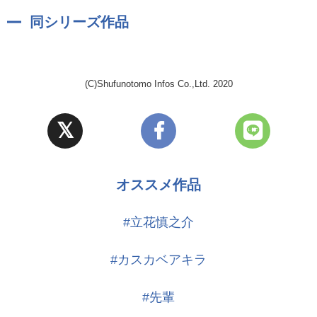
突拍子もない陽に振り回されているが、
どうにかサポートして無事に任期を終わらせて欲しいと願っている。
同シリーズ作品
(C)Shufunotomo Infos Co.,Ltd. 2020
オススメ作品
#立花慎之介
#カスカベアキラ
#先輩