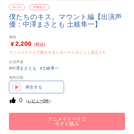
BLCD
特典あり
僕たちのキス。マウント編【出演声
優：中澤まさとも 土岐隼一】
価格
2,200
(税込)
アニメイトペイで購入するとボーナスポイント還元:1％
出演声優
中澤まさとも
土岐隼一
無料試聴
再生する
0
（
レビュー0件
）
アニメイトペイで
今すぐ購入