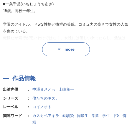
■一条千晶(いちじょうちあき)
霜が何か企むように告げると、[お互いへのキスのみカウント]のルールが
15歳。高校一年生。
追加に！
学園のアイドル。ドSな性格と抜群の美貌、コミュ力の高さで女性の人気
モテ対決の名残もなく続く2人の唇の奪い合いは、だんだんエスカレー
を集めている。
ト！
俺様だが素行が悪いわけではなく、女性には優しい女ったらし。勉強は
舌も入るディープなキスや、不意をついて回数を重ねる霜に対し自分を
苦手。運動神経はいい。
惑わす発言を邪魔するように、深くて長いキスをする千晶。
more
霜とは幼稚園からの幼なじみ。
誰もいない空き教室では、お互い余裕もなくなるほどキスの嵐…！！！
小五の時、霜が転校し、その寂しさからチャラ男化。
「俺のキスたっぷりと味わえよ、後悔させてやるから。」
■如月霜(きさらぎそう)
作品情報
15歳。高校一年生。
終わりゆく勝負にさみしさを覚える2人。
ずっと前から同じ形だった2人の想いは、遠回りして通じ合います。
出演声優
：
中澤まさとも
土岐隼一
学園のアイドル。
シリーズ
：
僕たちのキス。
王子様のような穏やかな見た目で、実は黒いところがギャップ萌えで女
「じゃあ、もう一回しよう？長くて、丁寧で、とろけるようなや
性に人気。
レーベル
：
コイノオト
つ…。」
勉強は得意。運動神経は苦手。試験では常にトップをキープ。
関連ワード
：
カスカベアキラ
幼馴染
同級生
学園
学生
ドS
俺
何を考えているかわからないミステリアスな存在だが、頭の中ではどう
2人のあま〜い勝負の行方は…
様
やって千晶を落とそうか策を練っている。
本編をご確認ください！！