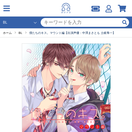
ホーム
BL
僕たちのキス。マウント編【出演声優：中澤まさとも 土岐隼一】