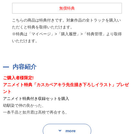
無償特典
こちらの商品は特典付きです。対象作品の全トラックを購入い
ただくと特典を取得いただけます。
※特典は「マイページ」>「購入履歴」>「特典管理」より取得
いただけます。
内容紹介
ご購入者様限定!
アニメイト特典「カスカベアキラ先生描き下ろしイラスト」プレゼ
ント
アニメイト特典付き収録セットを購入
幼馴染で仲の良かった、
一条千晶と如月霜は高校で再会する。
互いのモテっぷり自慢から痴話ケンカとなり、
more
どっちからより多く、キスをするか三日間のキス対決することに…?