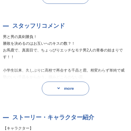
スタッフリコメンド
男と男の真剣勝負！
勝敗を決めるのはお互いへのキスの数？！
お馬鹿で、真面目で、ちょっぴりエッチなモテ男2人の青春の始まりで
す！！
小学生以来、久しぶりに高校で再会する千晶と霜。相変わらず単純で威
勢のいい千晶をからかう、掴みどころのない霜。
そんな霜の煽りによって『モテ対決』が始まります。
more
3日間キスした回数で競う勝負の1日目から千晶は何故か女の子に避けら
れてしまい…？
ストーリー・キャラクター紹介
「こうも避けられてると、
僕以外とはキスできないだろうねぇ！」
【キャラクター】