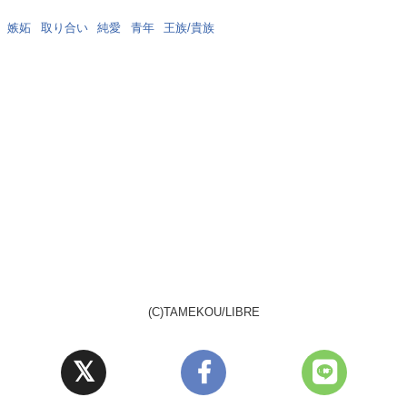
にもご注目下さいｖ
嫉妬
取り合い
純愛
青年
王族/貴族
じられていることで、よりキャラクターの魅力が引き出されています。「好
ゆく様子を、魅力的なキャラクター、エピソードを交えて丁寧に描かれてゆ
作と併せて今作をたっぷりご堪能下さいませ♪♪
(C)TAMEKOU/LIBRE