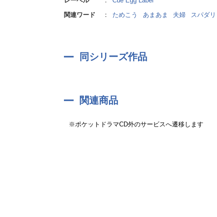
レーベル
：
Cue Egg Label
ララの夫
嫉妬に丸焦げになりながらラムダンを抱く迫力の演技
関連ワード
：
ためこう
あまあま
夫婦
スパダリ
CV：西山宏太朗
ラムダンの双子の妹・ララと駆け落ちした夫。
今作で初登場、ウルジの兄バドマは、福山潤さんが演
すｖｖ
ラムダンとウルジの二人の気持ち、関係性が育まれて
同シリーズ作品
続編への期待にはやる気持ちを抑えながら、まずは前
関連商品
※ポケットドラマCD外のサービスへ遷移します