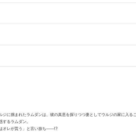
ルジに掴まれたラムダンは、彼の真意を探りつつ妻としてウルジの家に入る
惑するラムダン。
オレが貰う」と言い放ち——!?