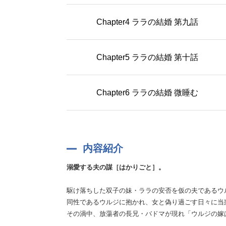
Chapter4 ララの結婚 第九話
Chapter5 ララの結婚 第十話
Chapter6 ララの結婚 微睡む
内容紹介
溺愛する夫の謀［はかりごと］。
駆け落ちした双子の妹・ララの安否を仮の夫であるウ
同性であるウルジに抱かれ、女と偽り過ごす日々に当
その渦中、放蕩者の長兄・バドマが現れ「ウルジの嫁は