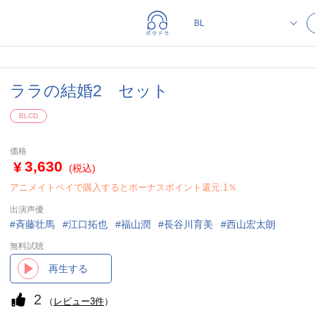
ララの結婚2 セット
BLCD
価格
3,630
(税込)
アニメイトペイで購入するとボーナスポイント還元:1％
出演声優
斉藤壮馬
江口拓也
福山潤
長谷川育美
西山宏太朗
無料試聴
再生する
2
（
レビュー3件
）