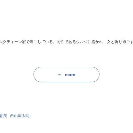
突き刺さってくる、スタッフイチオシのシーンが収録されているのはこちら
ルクティーン家で過ごしている。同性であるウルジに抱かれ、女と偽り過ご
され、強引にカラダを確かめられるラムダン。
容易に感じてしまって……ｖｖ激しく抱かれた後で、ウルジの見せた表情に
わっていると知りながら嫁に迎えた。実は幼い頃にラムダンと出会っており
な二人の幸せを祈って手を合わせずにはいられません！！
more
が、キャラクター達をさらに魅力的に、イキイキと表情豊かに息を吹き込ん
、家にほとんどいない放蕩者。かなりの女好き。
顔と、本来の自分自身と……。
育美
西山宏太朗
下さるので、もう、こちらはただただ拝むことしかできません……！
と駆け落ちした。
った男らしい部分と、内に秘めた繊細な部分、両方の表現力にグッと掴まれ