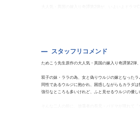
大人気・異国の嫁入り奇譚第2弾が、いよいよドラマC
スタッフリコメンド
ためこう先生原作の大人気・異国の嫁入り奇譚第2弾
双子の妹・ララの為、女と偽りウルジの嫁となったラ
同性であるウルジに抱かれ、困惑しながらもカラダは
強引なところも多いけれど、ふと見せるウルジの優し
そんな二人の前に、放蕩者の長兄・バドマが現れて「
さらに複雑に絡まる人間関係にドキドキが止まりませ
特筆すべきは、ウルジのラムダンへの鬼気迫る愛情で
ラムダンを愛するあまりに、我を忘れて感情と欲望の