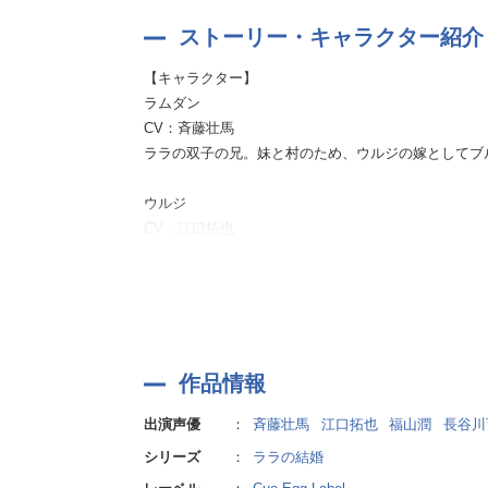
そんな狂おしくも切ないのウルジの想いがむき出しで
ストーリー・キャラクター紹介
【キャラクター】
▼おすすめトラック
ラムダン
「Chapter3 ララの結婚 第八話」
CV：斉藤壮馬
ララの双子の兄。妹と村のため、ウルジの嫁としてブ
兄バドマにカラダを許したと思っているウルジに嫉妬
「こうしたのは誰だ？ オレだろう。」
ウルジ
ウルジに快楽を教え込まれたカラダは、抵抗むなしく
CV：江口拓也
街一番の富豪の跡取り。ラムダンが妹・ララと入れ替
愛するが故に不器用になってすれ違ってしまう、そん
バドマ
そしてもうひとつ！
CV：福山 潤
ぜひ注目して頂きたいポイントとしてご紹介したいの
ウルジの兄。ブルクティーン家の第一子にも関わらず
作品情報
ラムダンを演じるのは斉藤壮馬さん。
ララ
男でありながら「嫁」として暮らす葛藤──表向きの
出演声優
：
斉藤壮馬
江口拓也
福山潤
長谷川
CV：長谷川育美
揺れ動く感情までもすくい取ってお声に乗せて届けて
ラムダンの双子の妹。ウルジとの婚儀直前に好きな人
シリーズ
：
ララの結婚
ウルジを演じる江口拓也さんは、強引さや力強さとい