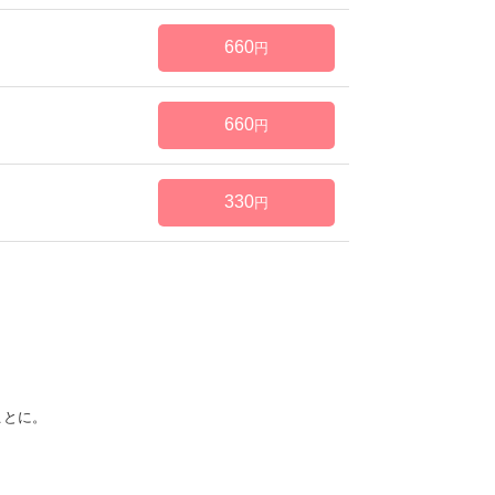
660
円
660
円
330
円
ことに。