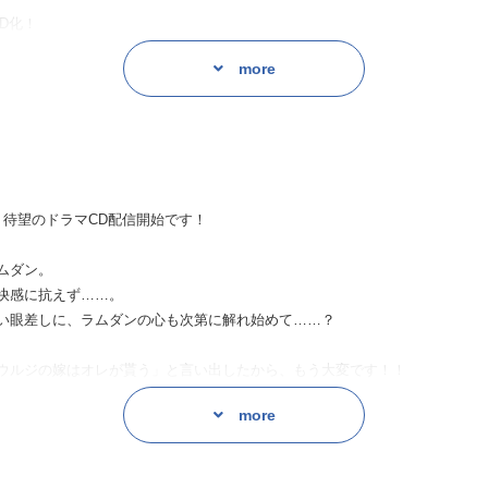
D化！
more
、待望のドラマCD配信開始です！
ムダン。
快感に抗えず……。
い眼差しに、ラムダンの心も次第に解れ始めて……？
ウルジの嫁はオレが貰う」と言い出したから、もう大変です！！
ん！！
more
す。
ままに暴走してしまう……！