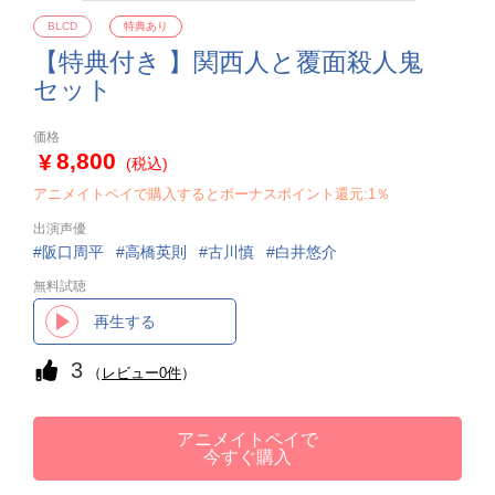
BLCD
特典あり
【特典付き 】関西人と覆面殺人鬼
セット
価格
8,800
(税込)
アニメイトペイで購入するとボーナスポイント還元:1％
出演声優
阪口周平
高橋英則
古川慎
白井悠介
無料試聴
再生する
3
（
レビュー0件
）
アニメイトペイで
今すぐ購入