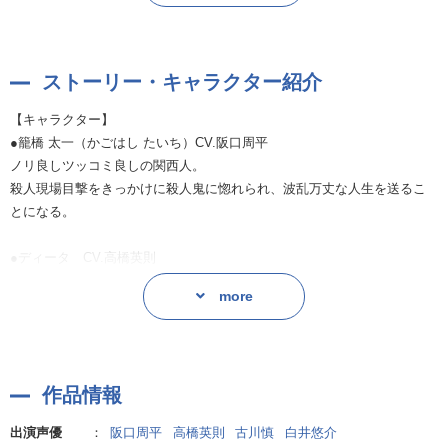
引き込まれる──！
作品タイトルのインパクトも・イントロダクションも過激過ぎてドキド
キしてしまいますが、ご安心くださいませ♪
※本作品は【CD化されていない配信限定作品】です
ストーリー・キャラクター紹介
二人の関係性が深まってゆく様子をコミカルかつテンポ良く聴かせても
らえるので、夢中で引き込まれてしまいます！！
【キャラクター】
●籠橋 太一（かごはし たいち）CV.阪口周平
太一を演じるのは阪口周平さんです。
ノリ良しツッコミ良しの関西人。
あれよあれよと振り回されて『殺人鬼と同棲』というとんでもない状況
殺人現場目撃をきっかけに殺人鬼に惚れられ、波乱万丈な人生を送るこ
下に陥っているというのに、軽快な関西弁とツッコミには終始笑いが止
とになる。
まりません……！！
殺人鬼に怯え・振り回されながらも、次第に『恐怖』以外の感情が芽生
●ディータ CV.高橋英則
えてゆく様子を、繊細な演技力で伝えてもらえます。
殺人鬼。ファンシーな覆面を被っているが、殺人の腕は立つ。
戸惑いながらも快感に抗えず、乱れちゃう姿はとってもキュートです♡
more
太一に惚れ込み、あの手この手で彼なりに太一を喜ばせようとする。
体力や性欲も殺人級のため、太一は夜な夜な鳴かされることに。
殺人鬼・ディータを演じるのは高橋英則さんです。
ドスの効いた低音ボイスと覆面……いかにも物騒なその姿とは裏腹に、
●レフ CV.古川慎
一途に太一を愛する様子にキュンキュンしてしまいます♡
作品情報
食人鬼。ディータの幼馴染であり、仕事を渡している。
覆面の下に見え隠れするその瞳は、どこか寂しそうで……物語が進むに
子供のように無邪気な雰囲気を持つが、実際は頭の切れる人物。
つれて明らかになる彼の過去や抱える傷に、胸がギュっと締め付けられ
出演声優
：
阪口周平
高橋英則
古川慎
白井悠介