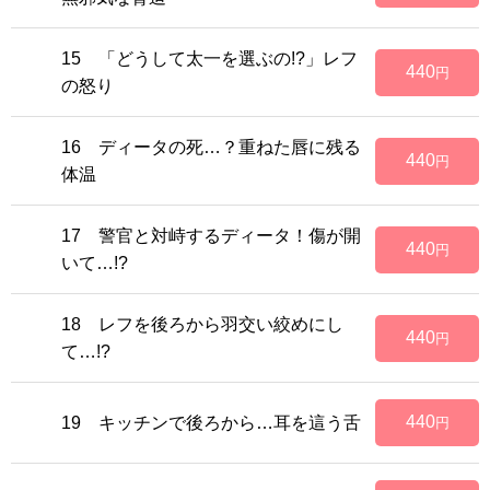
15 「どうして太一を選ぶの!?」レフ
440
円
の怒り
16 ディータの死…？重ねた唇に残る
440
円
体温
17 警官と対峙するディータ！傷が開
440
円
いて…!?
18 レフを後ろから羽交い絞めにし
440
円
て…!?
440
19 キッチンで後ろから…耳を這う舌
円