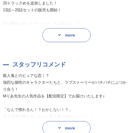
20トラックめを追加しました！
13話～20話セットの販売も開始！
再び覆面を被ったディータ。その訳とは…？
「このまま太一と一緒にいるべきではない」
more
殺人鬼と関西人の恋物語、ここに完結!!
----------------------------------
スタッフリコメンド
覆面殺人鬼に〇禁されて処女を奪われました。
殺人鬼とのピュアな恋！？
気が付くと知らない部屋で手足を縛られ、〇禁されていた太一。
強烈な個性のキャラクターたちと、ラブストーリーがバチバチにぶつか
殺人現場を見てしまい、殺人鬼に拘束されたらしい。
り合う！
俺の人生ここで終わりか…と思ったら耳を舐められた！なんやねん！
Mりあ先生の人気作品を【配信限定】でお届けいたします♪
かと思えば正面で静かに見つめてきよる！ホンマになんやねん!!
極めつけが「惚れた」!?俺も殺しの対象ちゃうんかーーーい!!!!
「なんで惚れるん！？おかしない！？」
殺人現場目撃をきっかけに殺人鬼に惚れられて──？
天然炸裂！覆面殺人鬼・ディータと、キレッキレのツッコミを放つ関西
覆面殺人鬼・ディータと、キレッキレのツッコミを放つ関西人・太一の
人・太一の歪な同棲生活がついに音声化!!
more
同棲生活が始まります♡（なんでやねーーーん！）
ネットでも話題となった『関西人と覆面殺人鬼』の世界観に、あなたも