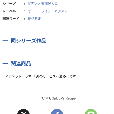
てしまいます。
シリーズ
：
関⻄⼈と覆⾯殺⼈⻤
●杏奈（あんな）CV.白井悠介
殺人鬼に殺されたい願望を持っており、叶えるためにディータと太一の
レーベル
：
サード・ライン・ネクスト
ディータの幼馴染・レフを演じるのは古川慎さんです。
前に現れた。
無邪気に笑いながらも残虐な食人鬼の恐怖がゾクゾク伝わってくる演技
関連ワード
：
配信限定
※杏奈は1巻には未登場です
力は流石です！
実はピュアな一面もあって、そのギャップにズキュン！と射貫かれてし
まいます♡
同シリーズ作品
太一とディータ。重ねる体と比例するかのように、近づいてゆく二人の
心。
ディータの壮絶な過去を知った時、太一は……？
関連商品
ホラーであり、コメディであり、そして、真面目な愛のお話です！
※ポケットドラマCD外のサービスへ遷移します
斬新な世界観で描かれるストーリーとキャスト陣の名演技でたっぷり浸
らせてもらえるので、ぜひゆっくりとお楽しみくださいませ♡
原作未読でも安心してお楽しみ頂けますが、聴き終える頃には、きっと
（C)Ｍりあ/Boy's Recipe
原作を手に取りたくなることかと思います♪