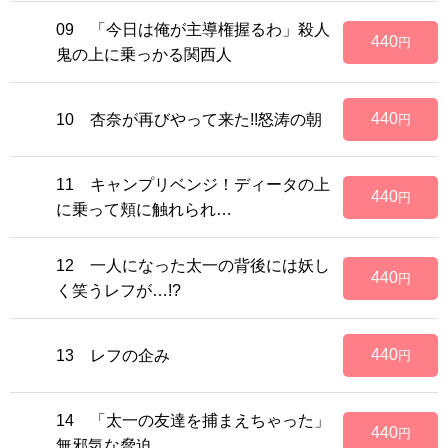
09 「今日は俺が主導権握るわ」殺人
440
円
鬼の上に乗っかる関西人
440
10 杏奈が再びやって来た!!怒涛の朝
円
11 キャンプリベンジ！ディータの上
440
円
に乗って頬に触れられ…
12 一人になった太一の背後には妖し
440
円
く笑うレフが…!?
440
13 レフの企み
円
14 「太一の友達を捕まえちゃった」
440
円
無邪気な脅迫