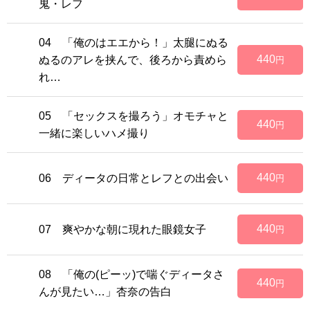
鬼・レフ
04 「俺のはエエから！」太腿にぬる
440
ぬるのアレを挟んで、後ろから責めら
円
れ…
05 「セックスを撮ろう」オモチャと
440
円
一緒に楽しいハメ撮り
440
06 ディータの日常とレフとの出会い
円
440
07 爽やかな朝に現れた眼鏡女子
円
08 「俺の(ピーッ)で喘ぐディータさ
440
円
んが見たい…」杏奈の告白