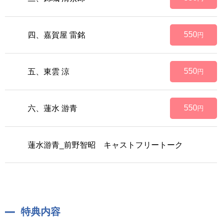
550
四、嘉賀屋 雷銘
円
550
五、東雲 涼
円
550
六、蓮水 游青
円
蓮水游青_前野智昭 キャストフリートーク
特典内容