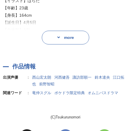
【イラスト】はらだ
■あらすじ
【年齢】23歳
＜菊池光宗（きくち みつむね）：CV.西山宏太朗＞
【身長】164cm
味付け玉子をつまみに、光宗の昔の話を聞きながら晩酌を楽しむ
【誕生日】4月5日
〈あなた〉。
【血液型】A型
だんだん酔っぱらってきた彼が着物に手をかけはじめ…!?
【好きな日本酒の飲み方】ぬる燗
more
〈あなた〉と同じ途安留酒造（とあるしゅぞう）に所属する蔵人。
＜華錦 菊丸（はなにしき きくまる）：CV.河西健吾＞
温和で礼儀正しい性格。ただし見た目に反して、私生活では意外と
営業帰りでクタクタの菊丸から晩酌に誘われた〈あなた〉。
作品情報
だらしがなく、よく幼馴染に叱られている。
2人きりの和やかなお疲れ様会は、どんどん会話が弾み…。
出演声優
：
西山宏太朗
河西健吾
諏訪部順一
鈴木達央
江口拓
＜華錦 菊丸（はなにしき きくまる）：CV.河西健吾＞
也
前野智昭
＜錦城 清紫郎（きんじょう せいしろう）：CV.諏訪部順一＞
関連ワード
：
竜仲スグル
ポケドラ限定特典
オムニバスドラマ
【イラスト】キナコ
新しい日本酒ラベルのデザイン完成を祝い、清紫郎を晩酌に誘う
【年齢】32歳
〈あなた〉。
【身長】185cm
さらに労いを込めて、お疲れの彼をマッサージすることに…。
(C)Tsukurunomori
【誕生日】8月23日
普段見られない清紫郎の一面に触れる、2人きりの癒しの時間。
【血液型】O型