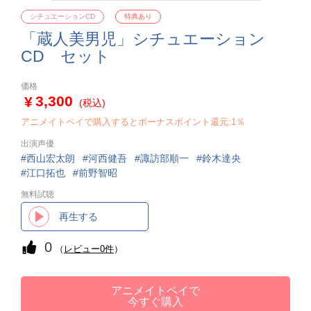
シチュエーションCD
特典あり
「蔵人美男児」シチュエーション
CD セット
価格
3,300
(税込)
アニメイトペイで購入するとボーナスポイント還元:1％
出演声優
西山宏太朗
河西健吾
諏訪部順一
鈴木達央
江口拓也
前野智昭
無料試聴
再生する
0
（
レビュー0件
）
アニメイトペイで
今すぐ購入