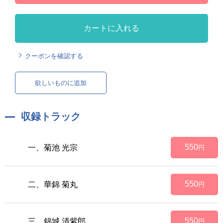
カートに入れる
クーポンを確認する
欲しいものに追加
収録トラック
550
一、菊池 光宗
円
550
二、華錦 菊丸
円
550
三、錦城 清紫郎
円