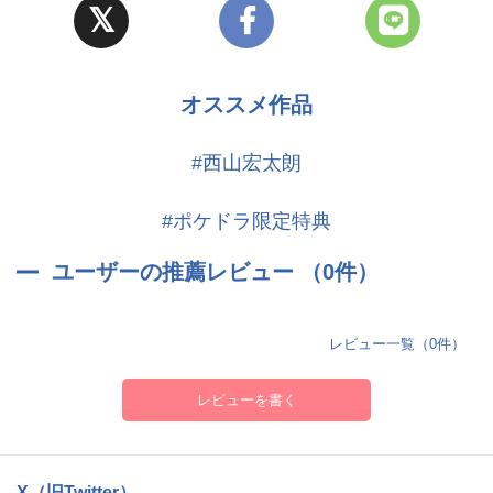
【好きな日本酒の飲み方】飛切燗
＜嘉賀屋 雷銘（かがや らいめい）：CV.鈴木達央＞
〈あなた〉と同じ途安留酒造（とあるしゅぞう）に所属する蔵人。
西妹酒造（せいまいしゅぞう）のめし処はもう閉店間際。
いつもニコニコ、笑顔がカワイイお兄さん。趣味は美術館巡り。
オススメ作品
お腹を空かせた〈あなた〉のために、雷銘が笑顔で酒とつまみを準
備してくれて…。
＜錦城 清紫郎（きんじょう せいしろう）：CV.諏訪部順一＞
#西山宏太朗
【イラスト】カズキ ヨネ
＜東雲 涼（しののめ りょう）：CV.江口拓也＞
#ポケドラ限定特典
【年齢】32歳
今日は日本酒Club Aile（クラブエール）は残念ながら定休日。
【身長】180cm
日本酒カクテルがどうしても気になる〈あなた〉のために、涼が特
ユーザーの推薦レビュー （0件）
【誕生日】1月3日
別にお店を開けてくれて…。
【血液型】O型
【好きな日本酒の飲み方】熱燗
レビュー一覧（0件）
＜蓮水 游青（はすみ ゆうせい）：CV.前野智昭＞
〈あなた〉と同じ途安留酒造（とあるしゅぞう）に所属する蔵人。
レビューを書く
買い出し中に游青と出会う〈あなた〉。
常に落ち着いた物腰の紳士。厳しそうに見えて、実はおちゃめさ
荷物を一緒に運んでもらったお礼に、彼にお酒をご馳走すること
ん。
に…。
X（旧Twitter）