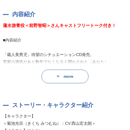
内容紹介
蓮水游青役＜前野智昭＞さんキャストフリートーク付き！
■内容紹介
「蔵人美男児」待望のシチュエーションCD発売。
実家の酒造があと数年でなくなると聞かされた〈あなた〉。
廃業寸前の蔵を継ぎ、酒造りに奮闘する日々。
そんなある日、蔵人のカレとサシ飲みをすることになって…？
more
〈あなた〉についつい本音をこぼすカレ、好きなものを楽しそうに
語るカレ、
ストーリー・キャラクター紹介
蔵人たちの新たな一面が楽しめる様々なシチュエーションをご用意
いたしました♪
【キャラクター】
＜菊池光宗（きくち みつむね）：CV.西山宏太朗＞