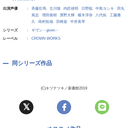
村田雨月：田丸篤志
出演声優
：
斉藤壮馬
古川慎
内匠靖明
日野聡
中島ヨシキ
田丸
鹿島 柊：増田俊樹
篤志
増田俊樹
濱野大輝
榎木淳弥
八代拓
工藤雅
八木玄純/矢岳光司：濱野大輝
久
蒔村拓哉
宮崎遊
中井美琴
板谷翔吾：榎木淳弥
シリーズ
：
ギヴン－given－
植木 涼：八代 拓
ライブハウスのスタッフ：
レーベル
：
CROWN WORKS
工藤雅久、蒔村拓哉、宮崎 遊
ニュースの音声：中井美琴
同シリーズ作品
(C)キヅナツキ／新書館2019