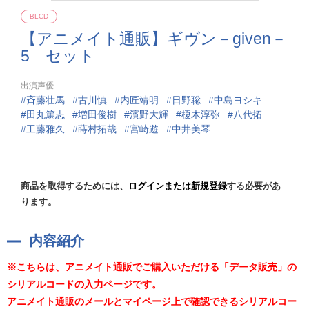
BLCD
【アニメイト通販】ギヴン－given－
5 セット
出演声優
斉藤壮馬
古川慎
内匠靖明
日野聡
中島ヨシキ
田丸篤志
増田俊樹
濱野大輝
榎木淳弥
八代拓
工藤雅久
蒔村拓哉
宮崎遊
中井美琴
商品を取得するためには、
ログインまたは新規登録
する必要があ
ります。
内容紹介
※こちらは、アニメイト通販でご購入いただける「データ販売」の
シリアルコードの入力ページです。
アニメイト通販のメールとマイページ上で確認できるシリアルコー