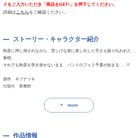
ドをご入力いただき「商品をGET!」を押下してください。
詳細は
こちら
をご確認ください。
ストーリー・キャラクター紹介
秋彦に押し倒されながら、苦しげな彼に差し出した手さえ振り払われた
春樹。
それでも秋彦を突き放せないまま、バンドのフェス予選が始まる……!!
原作 キヅナツキ
出版社 新書館
more
■キャスト
佐藤真冬：斉藤壮馬
上ノ山立夏：古川 慎
中山春樹：内匠靖明
作品情報
梶 秋彦：日野 聡