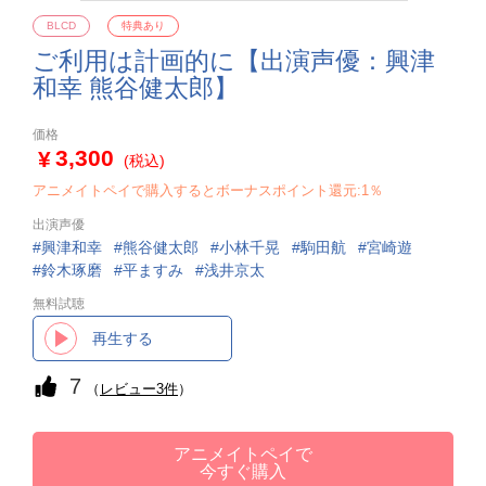
BLCD
特典あり
ご利用は計画的に【出演声優：興津
和幸 熊谷健太郎】
価格
3,300
(税込)
アニメイトペイで購入するとボーナスポイント還元:1％
出演声優
興津和幸
熊谷健太郎
小林千晃
駒田航
宮崎遊
鈴木琢磨
平ますみ
浅井京太
無料試聴
再生する
7
（
レビュー3件
）
アニメイトペイで
今すぐ購入