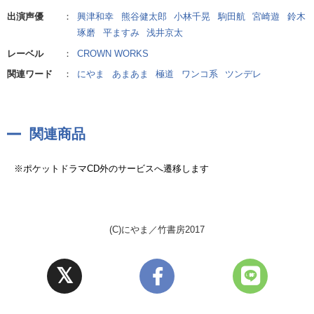
××出しに××イキに…相性バッチリ！？濃密なエッチと、揺れ動く二人の
出演声優
：
興津和幸
熊谷健太郎
小林千晃
駒田航
宮崎遊
鈴木
気持ちの変化にご注目してお楽しみくださいませ♪
琢磨
平ますみ
浅井京太
レーベル
：
CROWN WORKS
関連ワード
：
にやま
あまあま
極道
ワンコ系
ツンデレ
関連商品
※ポケットドラマCD外のサービスへ遷移します
(C)にやま／竹書房2017