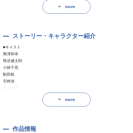
バリタチのゲイで通っている、その素顔とは──？
more
甘やかに香ってきそうなほど！乱れる姿は、いつもとのギャップも相ま
ってお耳が蕩けてしまいます♡
金蔵を演じるのは、熊谷健太郎さんです。
ストーリー・キャラクター紹介
父親の借金を背負ってもひねくれず、真面目で健気な好青年！！
真っ直ぐな人柄が、爽やかで男らしいお声から伝わってきます。
■キャスト
戸惑いながらも、次第に熱がこもるセクシーなボイスには、こちらまで
興津和幸
火照ってしまいます♡
熊谷健太郎
小林千晃
コミカルな舎弟キャラがキュート！哲役・小林千晃さんや、
駒田航
空気をピリっと震わせるような美声にドキドキ…実を演じる駒田 航さん
宮崎遊
といったキャスト陣が脇を固め、作品の魅力をさらに引き出してくれて
鈴木琢磨
います。
平ますみ
more
浅井京太
コミカルに動き回るキャラクター達が目に浮かぶような、センスの良さ
を感じるBGMも好感を持てます♪
全ては借金返済の為。それだけの関係だったはず、なのに──？
作品情報
本編は全トラックにラブシーンが収録♡