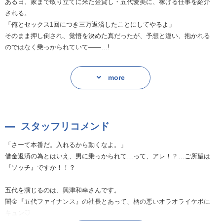
ある日、家まで取り立てに来た金貸し・五代愛美に、稼げる仕事を紹介
される。
「俺とセックス1回につき三万返済したことにしてやるよ」
そのまま押し倒され、覚悟を決めた真だったが、予想と違い、抱かれる
のではなく乗っかられていて——…!
原作 にやま
more
出版社 竹書房
スタッフリコメンド
「さーて本番だ。入れるから動くなよ。」
借金返済の為とはいえ、男に乗っかられて…って、アレ！？…ご所望は
『ソッチ』ですか！！？
五代を演じるのは、興津和幸さんです。
闇金『五代ファイナンス』の社長とあって、柄の悪いオラオライケボに
キュン♡