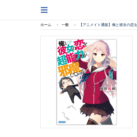
ホーム
一般
【アニメイト通販】俺と彼女の恋