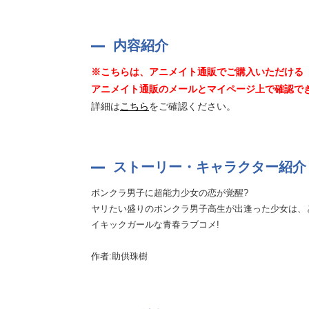
内容紹介
※こちらは、アニメイト通販でご購入いただける
アニメイト通販のメールとマイページ上で確認でき
詳細は
こちら
をご確認ください。
ストーリー・キャラクター紹介
ボンクラ男子に超能力少女の恋が覚醒?
ヤリたい盛りのボンクラ男子高生が出逢った少女は、
イキックガールな青春ラブコメ!
作者:助供珠樹